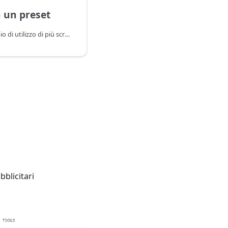
n un preset
Il preset mostra un esempio di utilizzo di più scraper contemporaneamente
bblicitari