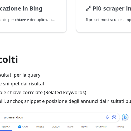
cazione in Bing
🔗
Più scraper i
Scraping di URL unici per chiave e deduplicazione per dominio, con la possibilità di specificare il numero massimo di URL per singolo dominio
colti
ultati per la query
 snippet dai risultati
ole chiave correlate (Related keywords)
ibili, anchor, snippet e posizione degli annunci dai risultati pu