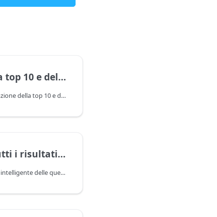
 del contenuto dei tag
Scraping multilivello. Estrazione della top 10 e del contenuto dei tag title e description per questi siti
 risultati in Bing
Scraping con sostituzione intelligente delle query tramite il motore di template Template Toolkit e tools.query.add