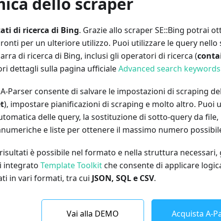
ica dello scraper
tati di ricerca di Bing
. Grazie allo scraper SE::Bing potrai 
ronti per un ulteriore utilizzo. Puoi utilizzare le query nello
barra di ricerca di Bing, inclusi gli operatori di ricerca (
contai
ori dettagli sulla pagina ufficiale
Advanced search keywords
i A-Parser consente di salvare le impostazioni di scraping de
t
), impostare pianificazioni di scraping e molto altro. Puoi ut
tomatica delle query, la sostituzione di sotto-query da file, 
numeriche e liste per ottenere il massimo numero possibile d
 risultati è possibile nel formato e nella struttura necessari,
i integrato
Template Toolkit
che consente di applicare logica
ti in vari formati, tra cui
JSON, SQL e CSV
.
Vai alla DEMO
Acquista A-Pa