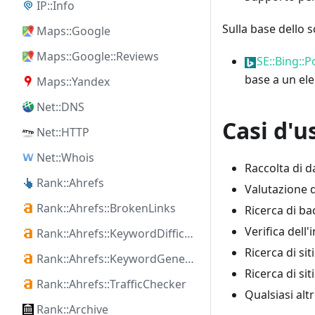
IP::Info
Sulla base dello 
Maps::Google
Maps::Google::Reviews
SE::Bing::P
base a un el
Maps::Yandex
Net::DNS
Casi d'u
Net::HTTP
Net::Whois
Raccolta di d
Rank::Ahrefs
Valutazione 
Rank::Ahrefs::BrokenLinks
Ricerca di bac
Verifica dell'
Rank::Ahrefs::KeywordDifficulty
Ricerca di sit
Rank::Ahrefs::KeywordGenerator
Ricerca di sit
Rank::Ahrefs::TrafficChecker
Qualsiasi alt
Rank::Archive