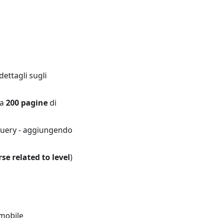
 dettagli sugli
 a
200 pagine
di
 query - aggiungendo
se related to level
)
 mobile