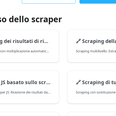
so dello scraper
 risultati di ricerca di Bing
🔗
Scraping della top 10 e
Scraping di Bing con moltiplicazione automatica delle query (Parse all results)
 basato sullo scraper Bing
🔗
Scraping di tutti i
Creazione di scraper JS. Ricezione dei risultati da uno scraper standard