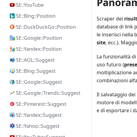
Panoram
SE::YouTube
SE::Bing::Position
Scraper dei
risul
database di link p
SE::DuckDuckGo::Position
le inserisci nella 
SE::Google::Position
site
, ecc.). Maggi
SE::Yandex::Position
La funzionalità d
SE::AOL::Suggest
uso futuro (
prese
SE::Bing::Suggest
moltiplicazione au
combinazioni alfa
SE::Google::Suggest
SE::Google::Trends::Suggest
Il salvataggio dei
motore di modell
SE::Pinterest::Suggest
e di esportare i da
SE::Yandex::Suggest
SE::Yahoo::Suggest