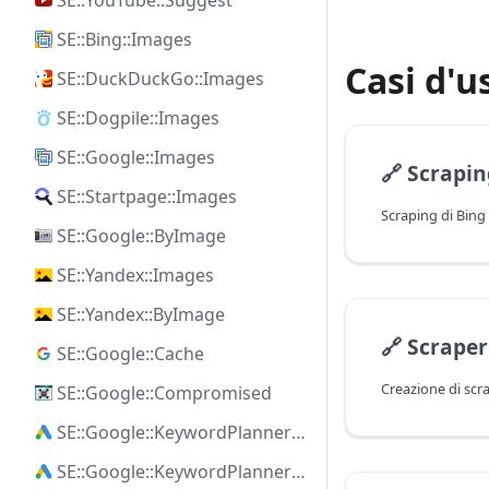
SE::YouTube::Suggest
SE::Bing::Images
Casi d'u
SE::DuckDuckGo::Images
SE::Dogpile::Images
SE::Google::Images
🔗
Scraping dei
SE::Startpage::Images
SE::Google::ByImage
SE::Yandex::Images
SE::Yandex::ByImage
🔗
Scraper JS
SE::Google::Cache
SE::Google::Compromised
SE::Google::KeywordPlanner::Ideas
SE::Google::KeywordPlanner::SearchVolume