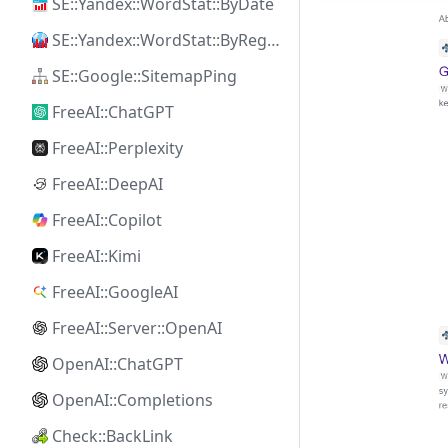
SE::Yandex::WordStat::ByDate
SE::Yandex::WordStat::ByRegion
SE::Google::SitemapPing
FreeAI::ChatGPT
FreeAI::Perplexity
FreeAI::DeepAI
FreeAI::Copilot
FreeAI::Kimi
FreeAI::GoogleAI
FreeAI::Server::OpenAI
OpenAI::ChatGPT
OpenAI::Completions
Check::BackLink