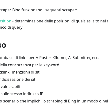
scraper Bing funzionano i seguenti scraper:
osition
- determinazione delle posizioni di qualsiasi sito nei ri
enco di query
so
atabase di link - per A-Poster, XRumer, AllSubmitter, ecc.
della concorrenza per le keyword
klink (menzioni) di siti
indicizzazione dei siti
i vulnerabili
i sullo stesso indirizzo IP
ro scenario che implichi lo scraping di Bing in un modo o nell