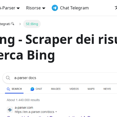
A-Parser
Risorse
Chat Telegram
tegrati 🔍
SE::Bing
ng - Scraper dei ris
cerca Bing