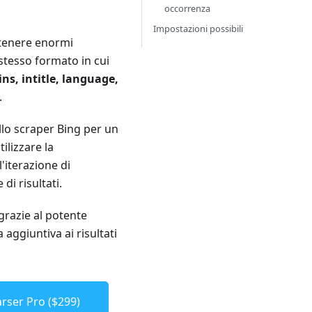
occorrenza
Impostazioni possibili
ottenere enormi
 stesso formato in cui
ns, intitle, language,
.
llo scraper Bing per un
ilizzare la
l'iterazione di
i risultati.
 grazie al potente
 aggiuntiva ai risultati
rser Pro ($299)