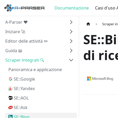
Documentazione
Casi d'uso 
A-Parser ❤️
Scraper in
Iniziare 🚀
SE::Bi
Editor delle attività ✏️
di ri
Guida 📖
Scraper integrati 🔍
Panoramica e applicazione
SE::Google
SE::Yandex
SE::AOL
SE::Ask
SE::Bing