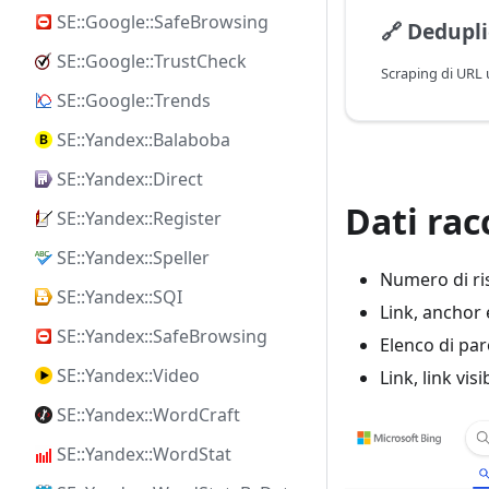
SE::Google::SafeBrowsing
🔗
Dedupli
SE::Google::TrustCheck
SE::Google::Trends
SE::Yandex::Balaboba
SE::Yandex::Direct
Dati rac
SE::Yandex::Register
SE::Yandex::Speller
Numero di ris
SE::Yandex::SQI
Link, anchor e
SE::Yandex::SafeBrowsing
Elenco di par
SE::Yandex::Video
Link, link vis
SE::Yandex::WordCraft
SE::Yandex::WordStat