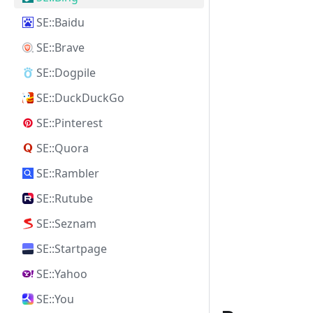
SE::Baidu
SE::Brave
SE::Dogpile
SE::DuckDuckGo
SE::Pinterest
SE::Quora
SE::Rambler
SE::Rutube
SE::Seznam
SE::Startpage
SE::Yahoo
SE::You