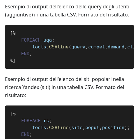
Esempio di output dell'elenco delle query degli utenti
(aggiuntive) in una tabella CSV. Formato del risultato:
[
%
FOREACH
 uqa
;
        tools
.
CSVline
(
query
,
compet
,
demand
,
clic
END
;
%
]
Esempio di output dell'elenco dei siti popolari nella
ricerca Yandex (siti) in una tabella CSV. Formato del
risultato:
[
%
FOREACH
 rs
;
        tools
.
CSVline
(
site
,
popul
,
position
)
;
END
;