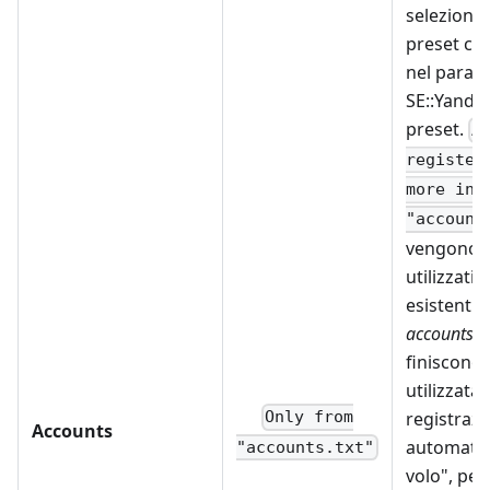
seleziona
preset co
nel param
SE::Yandex
preset.
A
register
more in
"account
vengono 
utilizzati 
esistenti 
accounts.tx
finiscono,
utilizzata 
registraz
Only from
Accounts
automatic
"accounts.txt"
volo", per