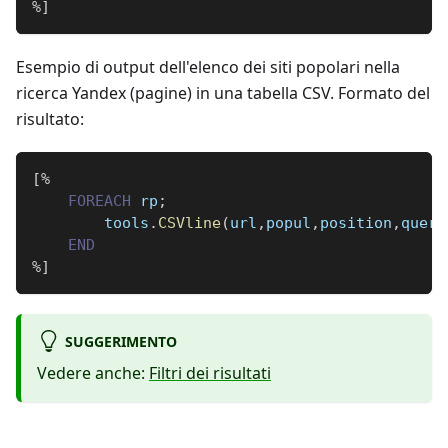
%
]
Esempio di output dell'elenco dei siti popolari nella
ricerca Yandex (pagine) in una tabella CSV. Formato del
risultato:
[
%
FOREACH
 rp
;
        tools
.
CSVline
(
url
,
popul
,
position
,
queri
END
%
]
SUGGERIMENTO
Vedere anche:
Filtri dei risultati