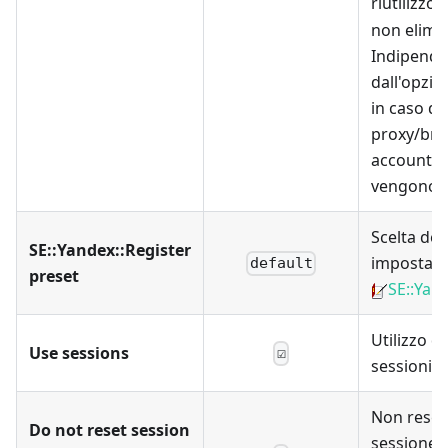
riutilizzo.
non elimi
Indipend
dall'opzio
in caso di 
proxy/bro
account 
vengono e
Scelta del
SE::Yandex::Register
impostazi
default
preset
SE::Yan
Utilizzo de
Use sessions
☑
sessioni
Non resett
Do not reset session
sessione i