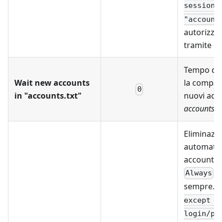
session_
"account
autorizza
tramite co
Tempo di 
Wait new accounts
la compar
0
in "accounts.txt"
nuovi acc
accounts.tx
Eliminazi
automatic
account "c
- 
Always
sempre.
except w
login/pa