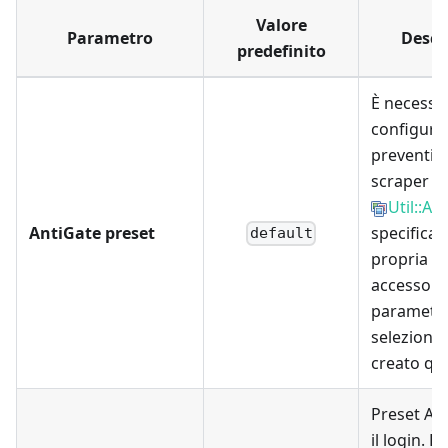
Valore
Parametro
Descr
predefinito
È necessa
configura
preventiv
scraper
Util::An
AntiGate preset
specificar
default
propria ch
accesso e 
parametri
selezionar
creato qui
Preset An
il login. È