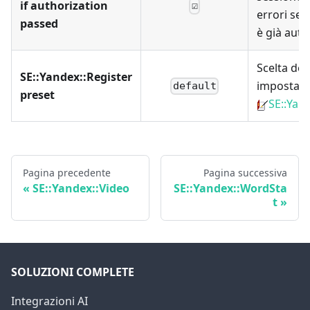
if authorization
☑
errori se 
passed
è già auto
Scelta del
SE::Yandex::Register
impostazi
default
preset
SE::Yan
Pagina precedente
Pagina successiva
SE::Yandex::Video
SE::Yandex::WordSta
t
SOLUZIONI COMPLETE
Integrazioni AI