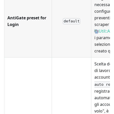
necessari
configura
AntiGate preset for
preventiv
default
Login
scraper
Util::An
i parametr
selezionar
creato qui
Scelta de
di lavoro 
account:
auto reg
registra 
automati
gli accoun
volo", è n