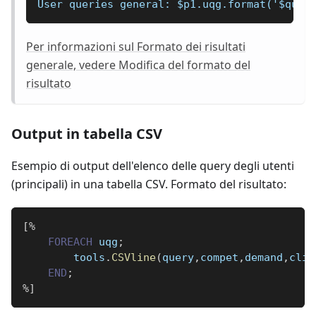
User queries general: $p1.uqg.format('$quer
Per informazioni sul Formato dei risultati
generale, vedere Modifica del formato del
risultato
Output in tabella CSV
Esempio di output dell'elenco delle query degli utenti
(principali) in una tabella CSV. Formato del risultato:
[
%
FOREACH
 uqg
;
        tools
.
CSVline
(
query
,
compet
,
demand
,
clic
END
;
%
]