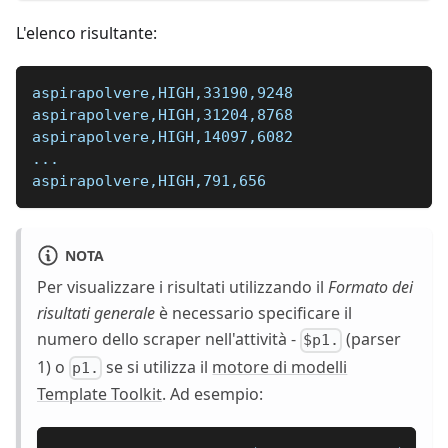
L'elenco risultante:
aspirapolvere,HIGH,33190,9248
aspirapolvere,HIGH,31204,8768
aspirapolvere,HIGH,14097,6082
...  
aspirapolvere,HIGH,791,656
NOTA
Per visualizzare i risultati utilizzando il
Formato dei
risultati generale
è necessario specificare il
numero dello scraper nell'attività -
(parser
$p1.
1) o
se si utilizza il
motore di modelli
p1.
Template Toolkit
. Ad esempio: