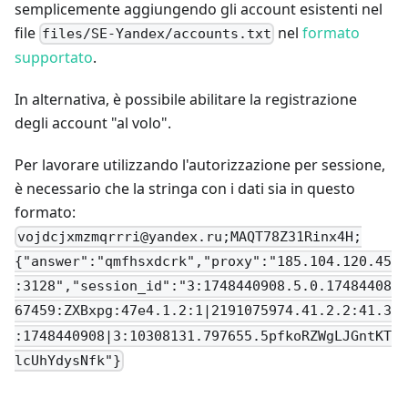
semplicemente aggiungendo gli account esistenti nel
file
nel
formato
files/SE-Yandex/accounts.txt
supportato
.
In alternativa, è possibile abilitare la registrazione
degli account "al volo".
Per lavorare utilizzando l'autorizzazione per sessione,
è necessario che la stringa con i dati sia in questo
formato:
vojdcjxmzmqrrri@yandex.ru
;MAQT78Z31Rinx4H;
{"answer":"qmfhsxdcrk","proxy":"185.104.120.45
:3128","session_id":"3:1748440908.5.0.17484408
67459:ZXBxpg:47e4.1.2:1|2191075974.41.2.2:41.3
:1748440908|3:10308131.797655.5pfkoRZWgLJGntKT
lcUhYdysNfk"}