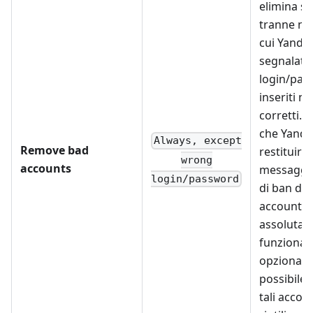
elimina s
tranne nei
cui Yande
segnalato 
login/pas
inseriti n
corretti. Il
che Yande
Always, except
Remove bad
restituire 
wrong
accounts
messaggio
login/password
di ban del
account
assoluta
funzionan
opzionalm
possibile 
tali accou