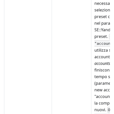
necessari
seleziona
preset co
nel param
SE::Yandex
preset.
O
"account
utilizza so
account es
accounts.tx
finiscono,
tempo spe
(parametr
new accou
"accounts.
la compar
nuovi.
On