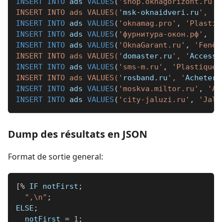
INSERT
INTO
 ads 
VALUES
(
'shop.oknagorizont.ru'
,
INSERT INTO ads VALUES('
msk
-
oknaidveri
.
ru
', '
P
INSERT
INTO
 ads 
VALUES
(
'oknamag.pro'
,
'Plastiq
INSERT
INTO
 ads 
VALUES
(
'фурнитура-окон.рф'
,
'Q
INSERT
INTO
 ads 
VALUES
(
'OknaGarant.ru'
,
'Fenêt
INSERT INTO ads VALUES('
domaster
.
ru
', '
Accesso
INSERT
INTO
 ads 
VALUES
(
'sms-m.ru'
,
'Plastique 
INSERT INTO ads VALUES('
rosband
.
ru
', '
Acheter 
INSERT
INTO
 ads 
VALUES
(
'moskva.miltor.ru'
,
'Ac
INSERT
INTO
 ads 
VALUES
(
'city-jaluzi.ru'
,
'Jalo
Dump des résultats en JSON
Format de sortie general:
[
%
 IF notFirst
;
",\n"
;
ELSE
;
  notFirst 
=
1
;