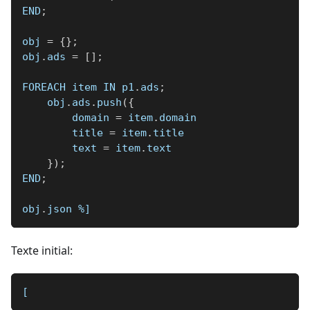
END
;
obj 
=
{
}
;
obj
.
ads 
=
[
]
;
FOREACH item IN p1
.
ads
;
    obj
.
ads
.
push
(
{
        domain 
=
 item
.
domain
        title 
=
 item
.
title
        text 
=
 item
.
text
}
)
;
END
;
obj
.
json 
%]
Texte initial:
[