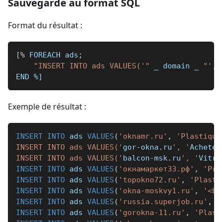
Sauvegarde au format SQL
Format du résultat :
[
%
 FOREACH ads
;
"INSERT INTO ads VALUES('"
_
 domain 
_
"', 
END 
%]
Exemple de résultat :
INSERT
INTO
 ads 
VALUES
(
'oknamr.ru'
,
'Plastique
INSERT INTO ads VALUES('
gor
-
okna
.
ru
', '
Acheter
INSERT INTO ads VALUES('
balcon
-
msk
.
ru
', '
Vitra
INSERT
INTO
 ads 
VALUES
(
'окнамаркет33.рф'
,
'Pri
INSERT
INTO
 ads 
VALUES
(
'topokno72.ru'
,
'Plasti
INSERT
INTO
 ads 
VALUES
(
'okna-moskvy1.ru'
,
'<b>
INSERT
INTO
 ads 
VALUES
(
'russia.superjob.ru'
,
'
INSERT
INTO
 ads 
VALUES
(
'gorokna-11.ru'
,
'Plast