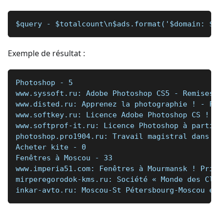
$query - $totalcount\n$ads.format('$domain: $t
Exemple de résultat :
Photoshop - 5  
www.syssoft.ru: Adobe Photoshop CS5 - Remises 
www.disted.ru: Apprenez la photographie ! - Fo
www.softkey.ru: Licence Adobe Photoshop CS ! -
www.softprof-it.ru: Licence Photoshop à partir
photoshop.pro1904.ru: Travail magistral dans P
Acheter kite - 0   
Fenêtres à Moscou - 33   
www.imperia51.com: Fenêtres à Mourmansk ! Prix
mirperegorodok-kms.ru: Société « Monde des Clo
inkar-avto.ru: Moscou-St Pétersbourg-Moscou en