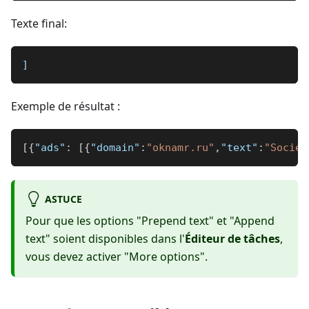
Texte final:
]
Exemple de résultat :
[
{
"ads"
:
[
{
"domain"
:
"oknamr.ru"
,
"text"
:
"Sociét
ASTUCE
Pour que les options "Prepend text" et "Append
text" soient disponibles dans l'
Éditeur de tâches
,
vous devez activer "More options".