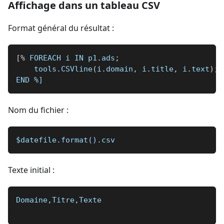
Affichage dans un tableau CSV
Format général du résultat :
[
%
 FOREACH i IN p1
.
ads
;
    tools
.
CSVline
(
i
.
domain
,
 i
.
title
,
 i
.
text
)
;
END 
%]
Nom du fichier :
$datefile.format().csv
Texte initial :
Domaine,Titre,Texte