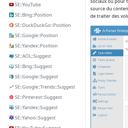
sociaux ou pour 
SE::YouTube
source du contenu
SE::Bing::Position
de traiter des v
SE::DuckDuckGo::Position
SE::Google::Position
SE::Yandex::Position
SE::AOL::Suggest
SE::Bing::Suggest
SE::Google::Suggest
SE::Google::Trends::Suggest
SE::Pinterest::Suggest
SE::Yandex::Suggest
SE::Yahoo::Suggest