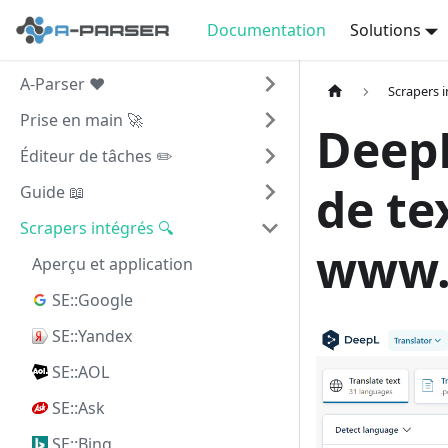
Documentation
Solutions
A-Parser ❤️
Scrapers i
Prise en main 🚀
DeepL
Éditeur de tâches ✏️
de te
Guide 📖
Scrapers intégrés 🔍
www.
Aperçu et application
SE::Google
SE::Yandex
SE::AOL
SE::Ask
SE::Bing