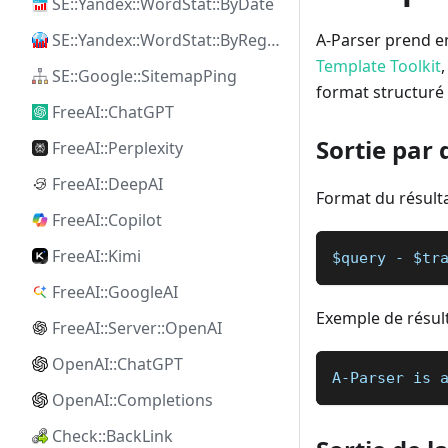
SE::Yandex::WordStat::ByDate
SE::Yandex::WordStat::ByRegion
A-Parser prend en
Template Toolkit
SE::Google::SitemapPing
format structur
FreeAI::ChatGPT
Sortie par 
FreeAI::Perplexity
FreeAI::DeepAI
Format du résulta
FreeAI::Copilot
FreeAI::Kimi
$query - $tr
FreeAI::GoogleAI
Exemple de résulta
FreeAI::Server::OpenAI
OpenAI::ChatGPT
A-Parser is 
OpenAI::Completions
Check::BackLink