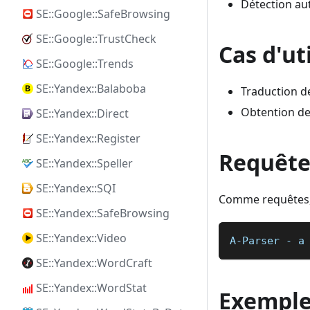
Détection au
SE::Google::SafeBrowsing
SE::Google::TrustCheck
Cas d'ut
SE::Google::Trends
SE::Yandex::Balaboba
Traduction d
Obtention de 
SE::Yandex::Direct
SE::Yandex::Register
Requête
SE::Yandex::Speller
SE::Yandex::SQI
Comme requêtes, i
SE::Yandex::SafeBrowsing
SE::Yandex::Video
A-Parser - a
SE::Yandex::WordCraft
SE::Yandex::WordStat
Exemples