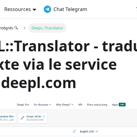
Ressources
Chat Telegram
ntégrés 🔍
DeepL::Translator
::Translator - tra
xte via le service
deepl.com