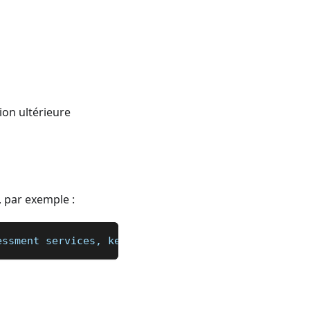
ion ultérieure
, par exemple :
essment services, keywords, content(text, links, r