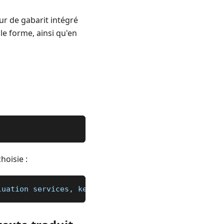
ur de gabarit intégré
lle forme, ainsi qu'en
hoisie :
luation services, keywords, content (text, links, 