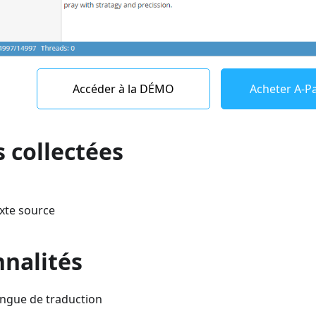
Accéder à la DÉMO
Acheter A-Pa
 collectées
xte source
nnalités
angue de traduction