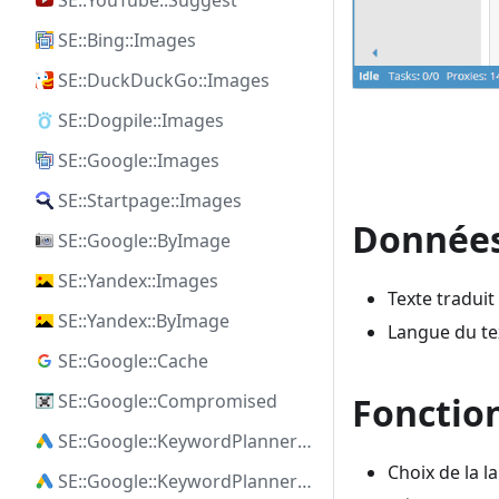
SE::YouTube::Suggest
SE::Bing::Images
SE::DuckDuckGo::Images
SE::Dogpile::Images
SE::Google::Images
SE::Startpage::Images
Données
SE::Google::ByImage
SE::Yandex::Images
Texte traduit
SE::Yandex::ByImage
Langue du te
SE::Google::Cache
SE::Google::Compromised
Fonctio
SE::Google::KeywordPlanner::Ideas
Choix de la l
SE::Google::KeywordPlanner::SearchVolume