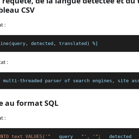
a requête, de la langue détectée et du 
bleau CSV
t :
line
(
query
,
 detected
,
 translated
)
%]
at :
a multi-threaded parser of search engines, site as
e au format SQL
t :
INTO text VALUES('"
_
 query 
_
"', '"
;
   detected 
_