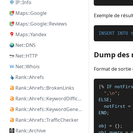
IP::Info
Maps::Google
Exemple de résult
Maps::Google::Reviews
INSERT
INTO
Maps::Yandex
Net::DNS
Dump des r
Net::HTTP
Net::Whois
Format de sortie 
Rank::Ahrefs
[
%
 IF notFir
Rank::Ahrefs::BrokenLinks
",\n"
;
Rank::Ahrefs::KeywordDifficulty
ELSE
;
  notFirst 
=
Rank::Ahrefs::KeywordGenerator
END
;
Rank::Ahrefs::TrafficChecker
obj 
=
{
}
;
Rank::Archive
obj
.
query 
=
 