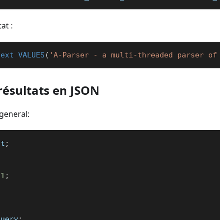
at :
text
VALUES
(
'A-Parser - a multi-threaded parser of
ésultats en JSON
general:
st
;
1
;
query
;