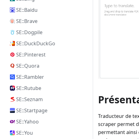
SE::Baidu
SE::Brave
SE::Dogpile
SE::DuckDuckGo
SE::Pinterest
SE::Quora
SE::Rambler
SE::Rutube
Présent
SE::Seznam
SE::Startpage
Traducteur de tex
SE::Yahoo
scraper permet d
permettant ainsi 
SE::You