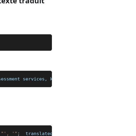
texte traduit
sessment services, keywords, content(text, links, 
"', '"
;
  translated 
_
"')\n"
;
%]