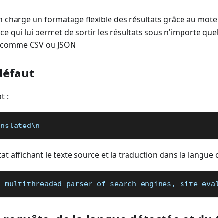
 charge un formatage flexible des résultats grâce au mote
, ce qui lui permet de sortir les résultats sous n'importe que
é comme CSV ou JSON
défaut
t :
anslated\n
t affichant le texte source et la traduction dans la langue c
a multithreaded parser of search engines, site eva