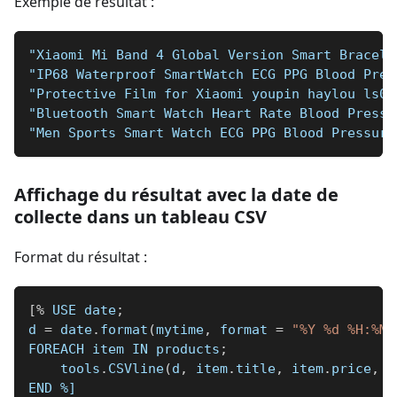
Exemple de résultat :
"Xiaomi Mi Band 4 Global Version Smart Bracele
"IP68 Waterproof SmartWatch ECG PPG Blood Pres
"Protective Film for Xiaomi youpin haylou ls02
"Bluetooth Smart Watch Heart Rate Blood Pressu
"Men Sports Smart Watch ECG PPG Blood Pressure
Affichage du résultat avec la date de
collecte dans un tableau CSV
Format du résultat :
[
%
 USE date
;
d 
=
 date
.
format
(
mytime
,
 format 
=
"%Y %d %H:%M"
FOREACH item IN products
;
    tools
.
CSVline
(
d
,
 item
.
title
,
 item
.
price
,
 i
END 
%]