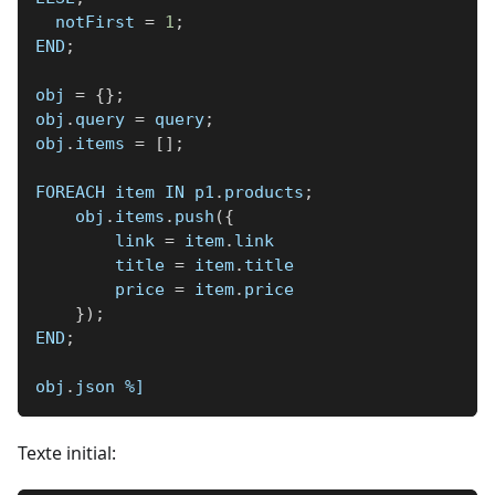
  notFirst 
=
1
;
END
;
obj 
=
{
}
;
obj
.
query 
=
 query
;
obj
.
items 
=
[
]
;
FOREACH item IN p1
.
products
;
    obj
.
items
.
push
(
{
        link 
=
 item
.
link
        title 
=
 item
.
title
        price 
=
 item
.
price
}
)
;
END
;
obj
.
json 
%]
Texte initial: