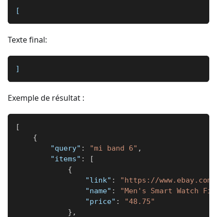
[
Texte final:
]
Exemple de résultat :
[
{
"query"
:
"mi band 6"
,
"items"
:
[
{
"link"
:
"https://www.ebay.com/
"name"
:
"Men's Smart Watch Fit
"price"
:
"48.75"
}
,