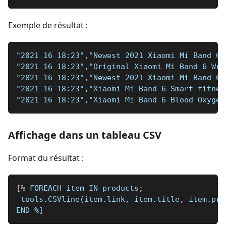
Exemple de résultat :
"2021 16 18:23","Newest 2021 Xiaomi Mi Band 6 
"2021 16 18:23","Original Xiaomi Mi Band 6 Wri
"2021 16 18:23","Newest 2021 Xiaomi Mi Band 6 
"2021 16 18:23","Xiaomi Mi Band 6 Smart fitnes
"2021 16 18:23","Xiaomi Mi Band 6 Blood Oxygen
Affichage dans un tableau CSV
Format du résultat :
[
%
 FOREACH item IN products
;
 tools
.
CSVline
(
item
.
link
,
 item
.
title
,
 item
.
pri
END 
%]