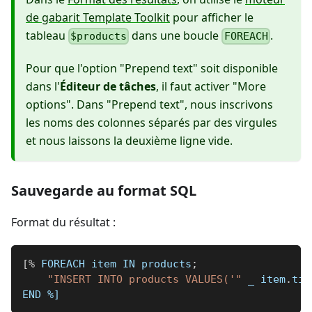
de gabarit Template Toolkit
pour afficher le
tableau
dans une boucle
.
$products
FOREACH
Pour que l'option "Prepend text" soit disponible
dans l'
Éditeur de tâches
, il faut activer "More
options". Dans "Prepend text", nous inscrivons
les noms des colonnes séparés par des virgules
et nous laissons la deuxième ligne vide.
Sauvegarde au format SQL
Format du résultat :
[
%
 FOREACH item IN products
;
"INSERT INTO products VALUES('"
_
 item
.
tit
END 
%]