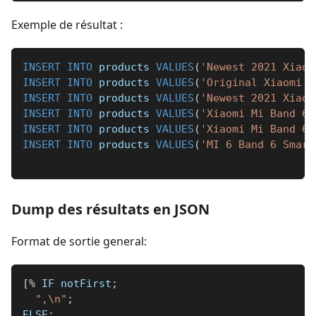
Exemple de résultat :
INSERT
INTO
 products 
VALUES
(
'Newest 2021 Xiaom
INSERT
INTO
 products 
VALUES
(
'Original Xiaomi M
INSERT
INTO
 products 
VALUES
(
'Newest 2021 Xiaom
INSERT
INTO
 products 
VALUES
(
'Xiaomi Mi Band 6 
INSERT
INTO
 products 
VALUES
(
'Xiaomi Mi Band 6 
INSERT
INTO
 products 
VALUES
(
'MI 6 Band 6 Smart
Dump des résultats en JSON
Format de sortie general:
[
%
 IF notFirst
;
",\n"
;
ELSE
;