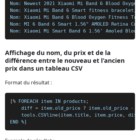
Nom: Newest 2021 Xiaomi Mi Band 6 Blood Oxygen
Nom: Xiaomi Mi Band 6 Smart fitness bracelet, 
Nom: Xiaomi Mi Band 6 Blood Oxygen Fitness Tra
Nom: MI 6 Band 6 Smart 1.56" AMOLED Retina Col
Nom: Xiaomi Mi Smart Band 6 1.56' Amoled Blood
Affichage du nom, du prix et de la
différence entre le nouveau et l'ancien
prix dans un tableau CSV
Format du résultat :
[
%
 FOREACH item IN products
;
    diff 
=
 item
.
old_price 
?
 item
.
old_price 
-
 i
    tools
.
CSVline
(
item
.
title
,
 item
.
price
,
 diff
END 
%]