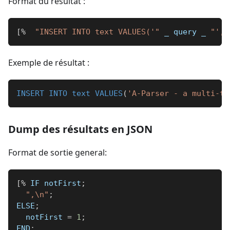
Format du résultat :
[
%
"INSERT INTO text VALUES('"
_
 query 
_
"', 
Exemple de résultat :
INSERT
INTO
text
VALUES
(
'A-Parser - a multi-th
Dump des résultats en JSON
Format de sortie general:
[
%
 IF notFirst
;
",\n"
;
ELSE
;
  notFirst 
=
1
;
END
;