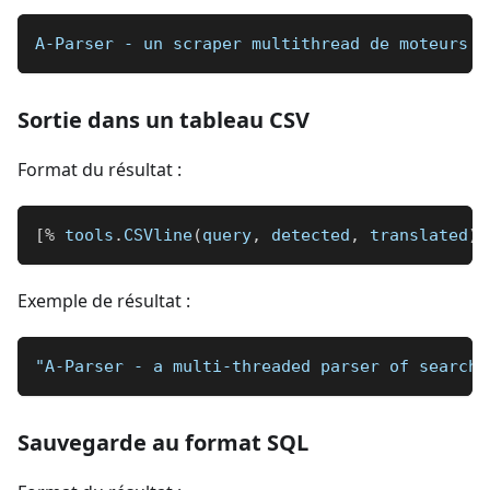
A-Parser - un scraper multithread de moteurs d
Sortie dans un tableau CSV
Format du résultat :
[
%
 tools
.
CSVline
(
query
,
 detected
,
 translated
)
Exemple de résultat :
"A-Parser - a multi-threaded parser of search 
Sauvegarde au format SQL