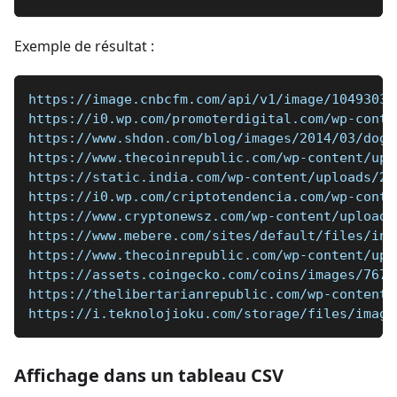
Exemple de résultat :
https://image.cnbcfm.com/api/v1/image/10493039
https://i0.wp.com/promoterdigital.com/wp-conte
https://www.shdon.com/blog/images/2014/03/doge
https://www.thecoinrepublic.com/wp-content/upl
https://static.india.com/wp-content/uploads/20
https://i0.wp.com/criptotendencia.com/wp-conte
https://www.cryptonewsz.com/wp-content/uploads
https://www.mebere.com/sites/default/files/inl
https://www.thecoinrepublic.com/wp-content/upl
https://assets.coingecko.com/coins/images/7670
https://thelibertarianrepublic.com/wp-content/
https://i.teknolojioku.com/storage/files/image
Affichage dans un tableau CSV