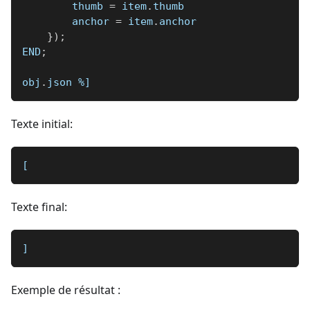
        thumb 
=
 item
.
thumb
        anchor 
=
 item
.
anchor
}
)
;
END
;
obj
.
json 
%]
Texte initial:
[
Texte final:
]
Exemple de résultat :