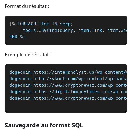
Format du résultat :
[
%
 FOREACH item IN serp
;
     tools
.
CSVline
(
query
,
 item
.
link
,
 item
.
widt
END 
%]
Exemple de résultat :
dogecoin,https://interanalyst.us/wp-content/up
dogecoin,http://vkool.com/wp-content/uploads/2
dogecoin,https://www.cryptonewsz.com/wp-conten
dogecoin,https://digitalmoneytimes.com/wp-cont
dogecoin,https://www.cryptonewsz.com/wp-conten
Sauvegarde au format SQL