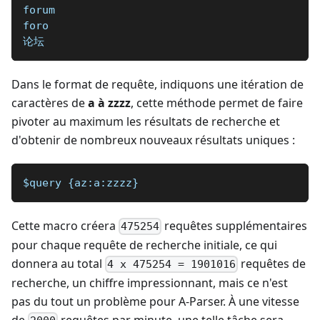
forum
foro
论坛
Dans le format de requête, indiquons une itération de
caractères de
a à zzzz
, cette méthode permet de faire
pivoter au maximum les résultats de recherche et
d'obtenir de nombreux nouveaux résultats uniques :
$query {az:a:zzzz}
Cette macro créera
requêtes supplémentaires
475254
pour chaque requête de recherche initiale, ce qui
donnera au total
requêtes de
4 x 475254 = 1901016
recherche, un chiffre impressionnant, mais ce n'est
pas du tout un problème pour A-Parser. À une vitesse