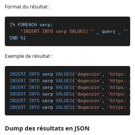
Format du résultat :
[
%
 FOREACH serp
;
"INSERT INTO serp VALUES('"
_
 query 
_
"', 
END 
%]
Exemple de résultat :
INSERT
INTO
 serp 
VALUES
(
'dogecoin'
,
'https: //
INSERT
INTO
 serp 
VALUES
(
'dogecoin'
,
'https: //
INSERT
INTO
 serp 
VALUES
(
'dogecoin'
,
'https: //
INSERT
INTO
 serp 
VALUES
(
'dogecoin'
,
'https: //
INSERT
INTO
 serp 
VALUES
(
'dogecoin'
,
'https: //
INSERT
INTO
 serp 
VALUES
(
'dogecoin'
,
'https: //
Dump des résultats en JSON