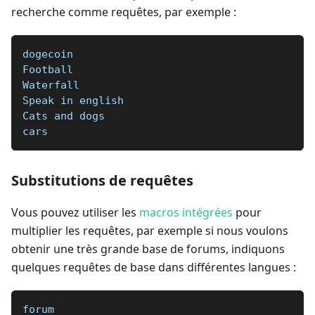
recherche comme requêtes, par exemple :
dogecoin
Football  
Waterfall  
Speak in english
Cats and dogs  
cars
Substitutions de requêtes
Vous pouvez utiliser les
macros intégrées
pour
multiplier les requêtes, par exemple si nous voulons
obtenir une très grande base de forums, indiquons
quelques requêtes de base dans différentes langues :
forum