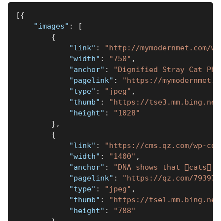
[
{
"images"
:
[
{
"link"
:
"http://mymodernmet.com/wp
"width"
:
"750"
,
"anchor"
:
"Dignified Stray Cat Pho
"pagelink"
:
"https://mymodernmet.c
"type"
:
"jpeg"
,
"thumb"
:
"https://tse3.mm.bing.net
"height"
:
"1028"
}
,
{
"link"
:
"https://cms.qz.com/wp-con
"width"
:
"1400"
,
"anchor"
:
"DNA shows that cats c
"pagelink"
:
"https://qz.com/793979
"type"
:
"jpeg"
,
"thumb"
:
"https://tse1.mm.bing.net
"height"
:
"788"