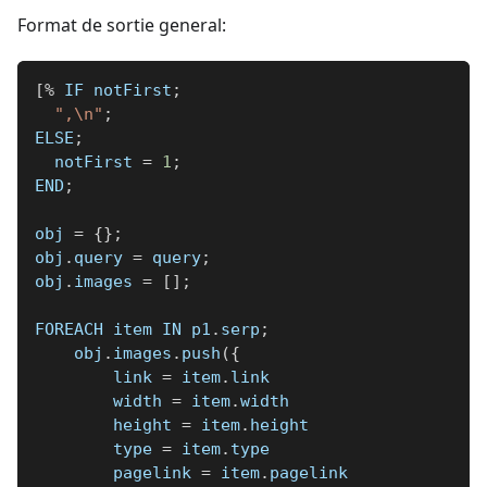
Format de sortie general:
[
%
 IF notFirst
;
",\n"
;
ELSE
;
  notFirst 
=
1
;
END
;
obj 
=
{
}
;
obj
.
query 
=
 query
;
obj
.
images 
=
[
]
;
FOREACH item IN p1
.
serp
;
    obj
.
images
.
push
(
{
        link 
=
 item
.
link
        width 
=
 item
.
width
        height 
=
 item
.
height
        type 
=
 item
.
type
        pagelink 
=
 item
.
pagelink