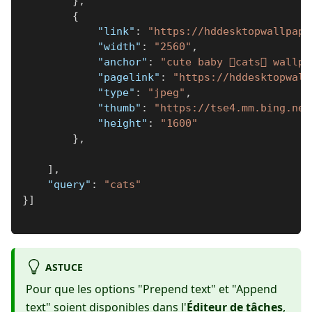
}
,
{
"link"
:
"https://hddesktopwallpape
"width"
:
"2560"
,
"anchor"
:
"cute baby cats wallpa
"pagelink"
:
"https://hddesktopwall
"type"
:
"jpeg"
,
"thumb"
:
"https://tse4.mm.bing.net
"height"
:
"1600"
}
,
]
,
"query"
:
"cats"
}
]
ASTUCE
Pour que les options "Prepend text" et "Append
text" soient disponibles dans l'
Éditeur de tâches
,