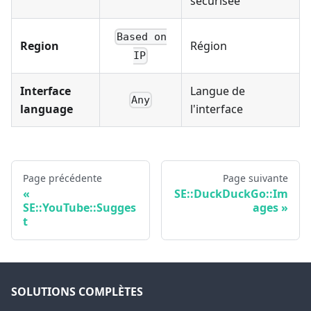
sécurisée
Based on
Region
Région
IP
Interface
Langue de
Any
language
l'interface
Page précédente
Page suivante
SE::DuckDuckGo::Im
SE::YouTube::Sugges
ages
t
SOLUTIONS COMPLÈTES