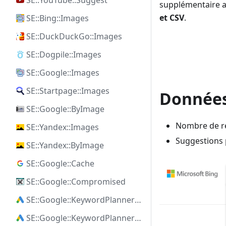
SE::YouTube::Suggest
supplémentaire au
et CSV
.
SE::Bing::Images
SE::DuckDuckGo::Images
SE::Dogpile::Images
SE::Google::Images
SE::Startpage::Images
Données
SE::Google::ByImage
Nombre de ré
SE::Yandex::Images
Suggestions 
SE::Yandex::ByImage
SE::Google::Cache
SE::Google::Compromised
SE::Google::KeywordPlanner::Ideas
SE::Google::KeywordPlanner::SearchVolume