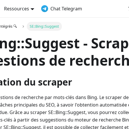
Ressources
Chat Telegram
ntégrés 🔍
SE::Bing::Suggest
ing::Suggest - Scra
stions de recherc
ation du scraper
stions de recherche par mots-clés dans Bing. Le scraper d
tâches principales du SEO, à savoir l'obtention automatisée 
ue. Grâce au scraper SE::Bing::Suggest, vous pourrez col
s-clés à partir des suggestions du moteur de recherche Bin
er SE::Bing::Suggest, il est possible de collecter facilement 