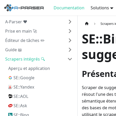
Documentation
Solutions
A-Parser ❤️
Scrapers i
Prise en main 🚀
SE::B
Éditeur de tâches ✏️
sugge
Guide 📖
Scrapers intégrés 🔍
Aperçu et application
Présent
SE::Google
SE::Yandex
Scraper de sugge
résout l'une des 
SE::AOL
sémantique étend
SE::Ask
des bases de mot
utilisant le scrap
SE::Bing