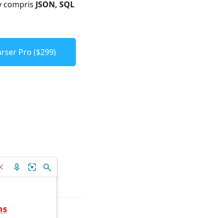
 y compris
JSON, SQL
rser Pro ($299)