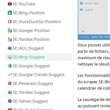
SE::YouTube
SE::Bing::Position
SE::DuckDuckGo::Position
SE::Google::Position
SE::Yandex::Position
Vous pouvez utili
SE::AOL::Suggest
partir de fichier
SE::Bing::Suggest
maximum de résult
nettoyer le résult
SE::Google::Suggest
SE::Google::Trends::Suggest
Les fonctionnali
du scraper SE::Bi
SE::Pinterest::Suggest
calendrier de coll
SE::Yandex::Suggest
La sauvegarde des
SE::Yahoo::Suggest
au puissant mote