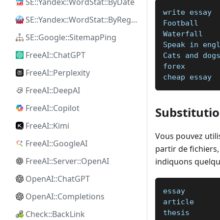
SE::Yandex::WordStat::ByDate
write essay
SE::Yandex::WordStat::ByRegion
Football  
Waterfall  
SE::Google::SitemapPing
Speak in eng
FreeAI::ChatGPT
Cats and dog
forex
FreeAI::Perplexity
cheap essay
FreeAI::DeepAI
FreeAI::Copilot
Substituti
FreeAI::Kimi
Vous pouvez utili
FreeAI::GoogleAI
partir de fichier
FreeAI::Server::OpenAI
indiquons quelqu
OpenAI::ChatGPT
essay
OpenAI::Completions
article
thesis
Check::BackLink