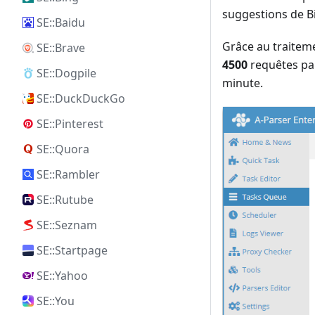
suggestions de Bi
SE::Baidu
Grâce au traiteme
SE::Brave
4500
requêtes pa
SE::Dogpile
minute.
SE::DuckDuckGo
SE::Pinterest
SE::Quora
SE::Rambler
SE::Rutube
SE::Seznam
SE::Startpage
SE::Yahoo
SE::You