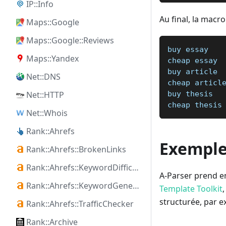
IP::Info
Au final, la macr
Maps::Google
Maps::Google::Reviews
buy essay
Maps::Yandex
cheap essay
buy article
Net::DNS
cheap articl
Net::HTTP
buy thesis
cheap thesis
Net::Whois
Rank::Ahrefs
Exemple
Rank::Ahrefs::BrokenLinks
Rank::Ahrefs::KeywordDifficulty
A-Parser prend en
Rank::Ahrefs::KeywordGenerator
Template Toolkit
structurée, par 
Rank::Ahrefs::TrafficChecker
Rank::Archive