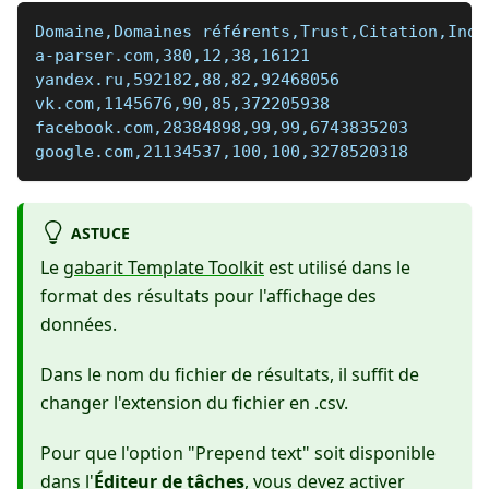
Domaine,Domaines référents,Trust,Citation,Inde
a-parser.com,380,12,38,16121
yandex.ru,592182,88,82,92468056
vk.com,1145676,90,85,372205938
facebook.com,28384898,99,99,6743835203
google.com,21134537,100,100,3278520318
ASTUCE
Le
gabarit Template Toolkit
est utilisé dans le
format des résultats pour l'affichage des
données.
Dans le nom du fichier de résultats, il suffit de
changer l'extension du fichier en .csv.
Pour que l'option "Prepend text" soit disponible
dans l'
Éditeur de tâches
, vous devez activer