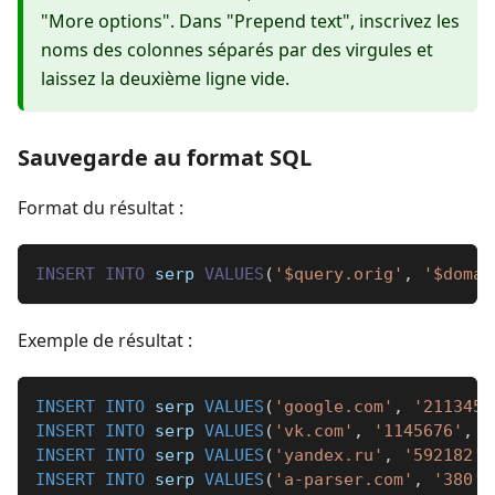
"More options". Dans "Prepend text", inscrivez les
noms des colonnes séparés par des virgules et
laissez la deuxième ligne vide.
Sauvegarde au format SQL
Format du résultat :
INSERT
INTO
 serp 
VALUES
(
'$query.orig'
,
'$domai
Exemple de résultat :
INSERT
INTO
 serp 
VALUES
(
'google.com'
,
'2113453
INSERT
INTO
 serp 
VALUES
(
'vk.com'
,
'1145676'
,
'
INSERT
INTO
 serp 
VALUES
(
'yandex.ru'
,
'592182'
,
INSERT
INTO
 serp 
VALUES
(
'a-parser.com'
,
'380'
,