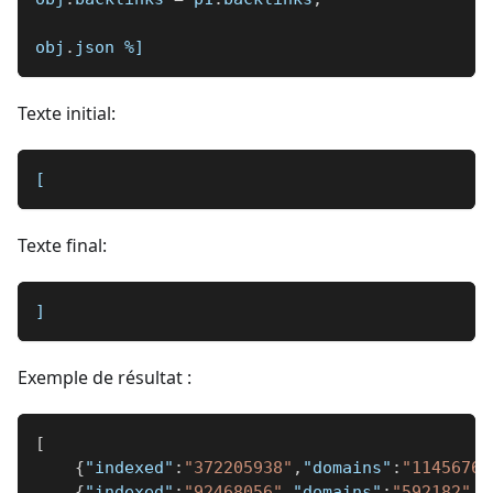
obj
.
json 
%]
Texte initial:
[
Texte final:
]
Exemple de résultat :
[
{
"indexed"
:
"372205938"
,
"domains"
:
"1145676"
{
"indexed"
:
"92468056"
,
"domains"
:
"592182"
,
"