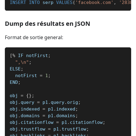
INSERT
INTO
 serp 
VALUES
(
'facebook.com'
,
'28384
Dump des résultats en JSON
Format de sortie general:
[
%
 IF notFirst
;
",\n"
;
ELSE
;
  notFirst 
=
1
;
END
;
obj 
=
{
}
;
obj
.
query 
=
 p1
.
query
.
orig
;
obj
.
indexed 
=
 p1
.
indexed
;
obj
.
domains 
=
 p1
.
domains
;
obj
.
citationflow 
=
 p1
.
citationflow
;
obj
.
trustflow 
=
 p1
.
trustflow
;
obj
.
backlinks 
=
 p1
.
backlinks
;