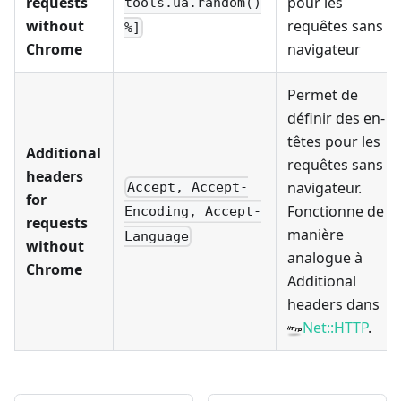
requests
pour les
tools.ua.random()
without
requêtes sans
%]
Chrome
navigateur
Permet de
définir des en-
têtes pour les
Additional
requêtes sans
headers
navigateur.
Accept, Accept-
for
Fonctionne de
Encoding, Accept-
requests
manière
Language
without
analogue à
Chrome
Additional
headers dans
Net::HTTP
.