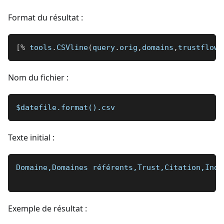
Format du résultat :
[
%
 tools
.
CSVline
(
query
.
orig
,
domains
,
trustflow
,
Nom du fichier :
$datefile.format().csv
Texte initial :
Domaine,Domaines référents,Trust,Citation,Inde
Exemple de résultat :