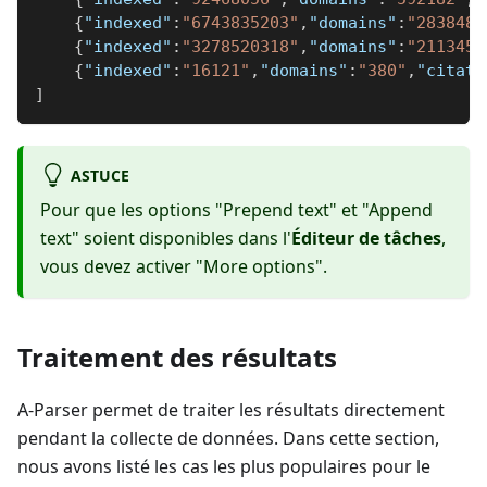
{
"indexed"
:
"6743835203"
,
"domains"
:
"2838489
{
"indexed"
:
"3278520318"
,
"domains"
:
"2113453
{
"indexed"
:
"16121"
,
"domains"
:
"380"
,
"citati
]
ASTUCE
Pour que les options "Prepend text" et "Append
text" soient disponibles dans l'
Éditeur de tâches
,
vous devez activer "More options".
Traitement des résultats
A-Parser permet de traiter les résultats directement
pendant la collecte de données. Dans cette section,
nous avons listé les cas les plus populaires pour le