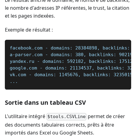
Le résultat affiche le domaine, le nombre de backlinks,
le nombre d'adresses IP référentes, le trust, la citation
et les pages indexées.
Exemple de résultat :
facebook.com - domains: 28384898, backlinks: 8
a-parser.com - domains: 380, backlinks: 90219,
yandex.ru - domains: 592182, backlinks: 175127
google.com - domains: 21134537, backlinks: 322
vk.com - domains: 1145676, backlinks: 32350152
...
Sortie dans un tableau CSV
L'utilitaire intégré
permet de créer
$tools.CSVLine
des documents tabulaires corrects, prêts à être
importés dans Excel ou Google Sheets.