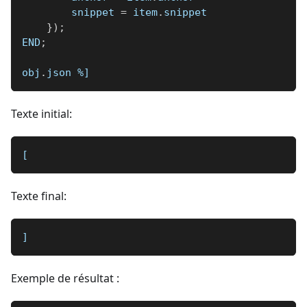
        snippet 
=
 item
.
snippet
}
)
;
END
;
obj
.
json 
%]
Texte initial:
[
Texte final:
]
Exemple de résultat :