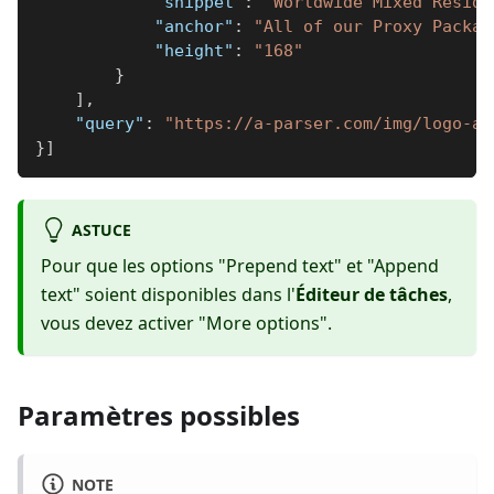
"snippet"
:
"Worldwide Mixed Reside
"anchor"
:
"All of our Proxy Packag
"height"
:
"168"
}
]
,
"query"
:
"https://a-parser.com/img/logo-ap
}
]
ASTUCE
Pour que les options "Prepend text" et "Append
text" soient disponibles dans l'
Éditeur de tâches
,
vous devez activer "More options".
Paramètres possibles
NOTE