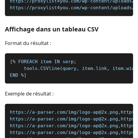
https://proxylist4you.com/wp-content/uploads/2
https://proxylist4you.com/wp-content/uploads/2
Affichage dans un tableau CSV
Format du résultat :
[
%
 FOREACH item IN serp
;
     tools
.
CSVline
(
query
,
 item
.
link
,
 item
.
widt
END 
%]
Exemple de résultat :
https://a-parser.com/img/logo-ap@2x.png,https:
https://a-parser.com/img/logo-ap@2x.png,https:
https://a-parser.com/img/logo-ap@2x.png,https:
https://a-parser.com/img/logo-ap@2x.png,https: