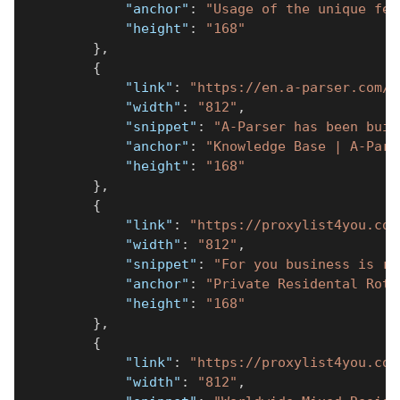
"anchor"
:
"Usage of the unique fea
"height"
:
"168"
}
,
{
"link"
:
"https://en.a-parser.com/p
"width"
:
"812"
,
"snippet"
:
"A-Parser has been buil
"anchor"
:
"Knowledge Base | A-Pars
"height"
:
"168"
}
,
{
"link"
:
"https://proxylist4you.com
"width"
:
"812"
,
"snippet"
:
"For you business is re
"anchor"
:
"Private Residental Rota
"height"
:
"168"
}
,
{
"link"
:
"https://proxylist4you.com
"width"
:
"812"
,