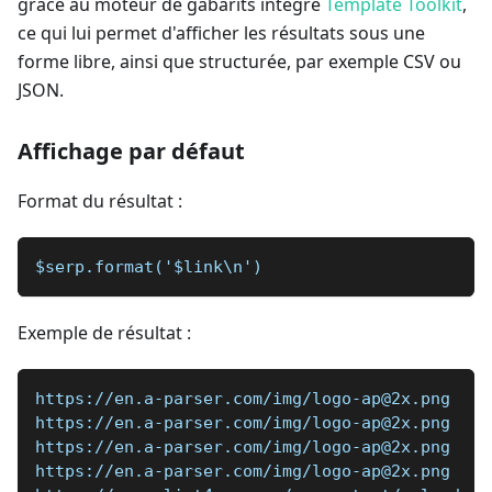
grâce au moteur de gabarits intégré
Template Toolkit
,
ce qui lui permet d'afficher les résultats sous une
forme libre, ainsi que structurée, par exemple CSV ou
JSON.
Affichage par défaut
Format du résultat :
$serp.format('$link\n')
Exemple de résultat :
https://en.a-parser.com/img/logo-ap@2x.png
https://en.a-parser.com/img/logo-ap@2x.png
https://en.a-parser.com/img/logo-ap@2x.png
https://en.a-parser.com/img/logo-ap@2x.png