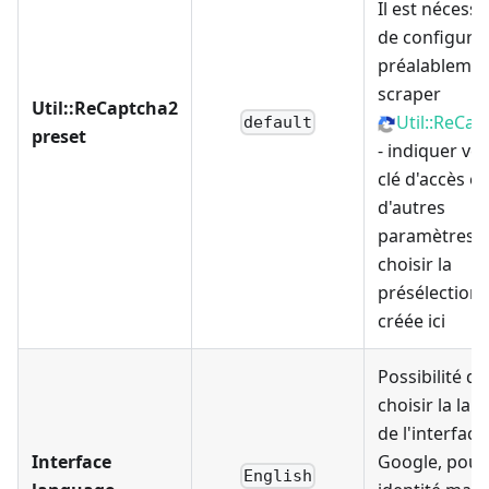
Il est nécessa
de configure
préalablemen
scraper
Util::ReCaptcha2
Util::ReCa
default
preset
- indiquer vo
clé d'accès et
d'autres
paramètres, 
choisir la
présélection
créée ici
Possibilité de
choisir la la
de l'interface
Interface
Google, pour
English