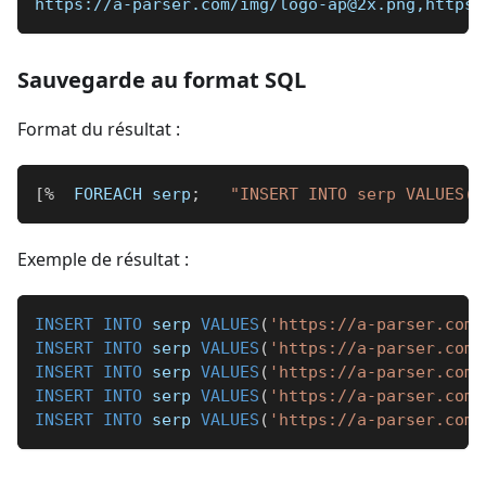
https://a-parser.com/img/logo-ap@2x.png,https:
Sauvegarde au format SQL
Format du résultat :
[
%
  FOREACH serp
;
"INSERT INTO serp VALUES('
Exemple de résultat :
INSERT
INTO
 serp 
VALUES
(
'https://a-parser.com/
INSERT
INTO
 serp 
VALUES
(
'https://a-parser.com/
INSERT
INTO
 serp 
VALUES
(
'https://a-parser.com/
INSERT
INTO
 serp 
VALUES
(
'https://a-parser.com/
INSERT
INTO
 serp 
VALUES
(
'https://a-parser.com/