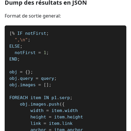
Dump des résultats en JSON
Format de sortie general:
[
%
 IF notFirst
;
",\n"
;
ELSE
;
  notFirst 
=
1
;
END
;
obj 
=
{
}
;
obj
.
query 
=
 query
;
obj
.
images 
=
[
]
;
FOREACH item IN p1
.
serp
;
    obj
.
images
.
push
(
{
        width 
=
 item
.
width
        height 
=
 item
.
height
        link 
=
 item
.
link
        anchor 
=
 item
.
anchor