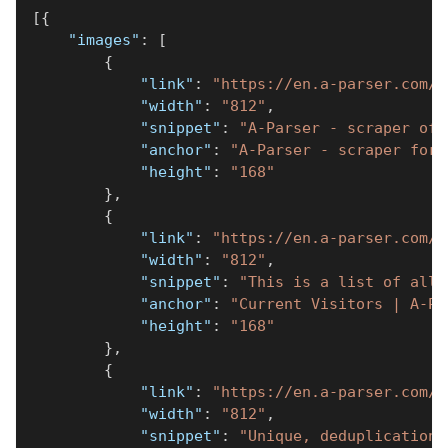
[
{
"images"
:
[
{
"link"
:
"https://en.a-parser.com/"
"width"
:
"812"
,
"snippet"
:
"A-Parser - scraper of 
"anchor"
:
"A-Parser - scraper for 
"height"
:
"168"
}
,
{
"link"
:
"https://en.a-parser.com/o
"width"
:
"812"
,
"snippet"
:
"This is a list of all 
"anchor"
:
"Current Visitors | A-Pa
"height"
:
"168"
}
,
{
"link"
:
"https://en.a-parser.com/w
"width"
:
"812"
,
"snippet"
:
"Unique, deduplication,