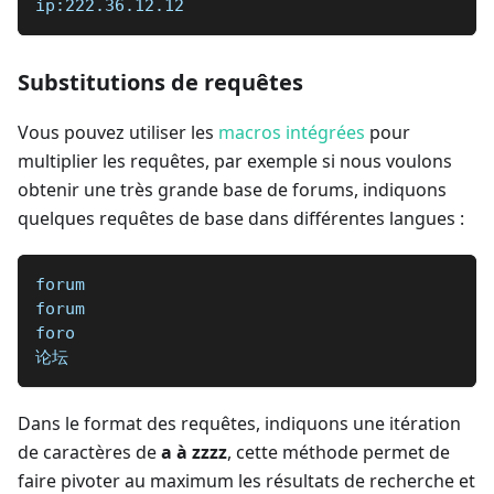
ip:222.36.12.12
Substitutions de requêtes
Vous pouvez utiliser les
macros intégrées
pour
multiplier les requêtes, par exemple si nous voulons
obtenir une très grande base de forums, indiquons
quelques requêtes de base dans différentes langues :
forum
forum
foro
论坛
Dans le format des requêtes, indiquons une itération
de caractères de
a à zzzz
, cette méthode permet de
faire pivoter au maximum les résultats de recherche et