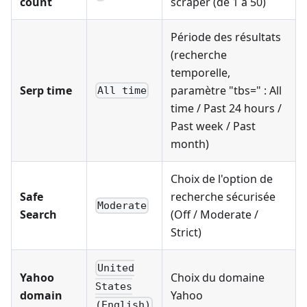
count
scraper (de 1 à 50)
Période des résultats
(recherche
temporelle,
Serp time
paramètre "tbs=" : All
All time
time / Past 24 hours /
Past week / Past
month)
Choix de l'option de
Safe
recherche sécurisée
Moderate
Search
(Off / Moderate /
Strict)
United
Yahoo
Choix du domaine
States
domain
Yahoo
(English)