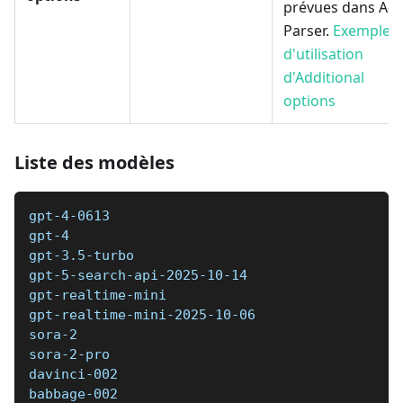
prévues dans A-
Parser.
Exemple
d'utilisation
d'Additional
options
Liste des modèles
gpt-4-0613 
gpt-4 
gpt-3.5-turbo 
gpt-5-search-api-2025-10-14 
gpt-realtime-mini 
gpt-realtime-mini-2025-10-06 
sora-2 
sora-2-pro 
davinci-002 
babbage-002 