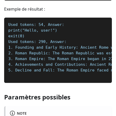
Exemple de résultat :
Used tokens: 54, Answer:
print("Hello, user!")
exit(0)
Used tokens: 290, Answer:
1. Founding and Early History: Ancient Rome wa
2. Roman Republic: The Roman Republic was esta
3. Roman Empire: The Roman Empire began in 27 
4. Achievements and Contributions: Ancient Rom
5. Decline and Fall: The Roman Empire faced nu
Paramètres possibles
NOTE