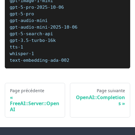
gpt-image-1-mini 
gpt-5-pro-2025-10-06 
gpt-5-pro 
gpt-audio-mini 
gpt-audio-mini-2025-10-06 
gpt-5-search-api 
gpt-3.5-turbo-16k 
tts-1 
whisper-1 
text-embedding-ada-002
Page précédente
Page suivante
OpenAI::Completion
FreeAI::Server::Open
s
AI