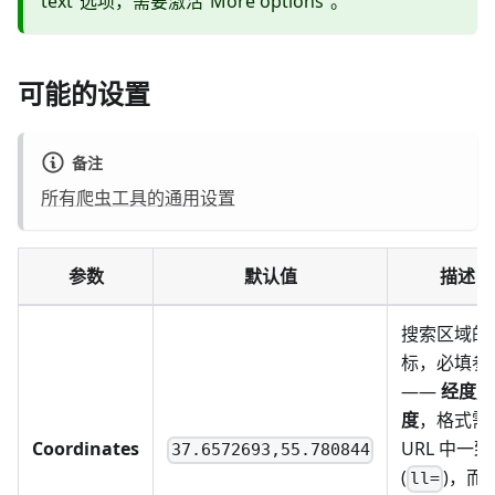
text”选项，需要激活“More options”。
可能的设置
备注
所有爬虫工具的通用设置
参数
默认值
描述
搜索区域的
标，必填参
——
经度, 
度
，格式需
Coordinates
URL 中一致
37.6572693,55.780844
(
)，而
ll=