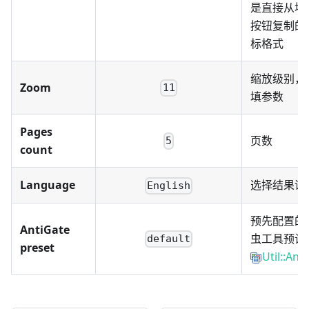
是直接从地
按钮复制的
标格式
缩放级别，
Zoom
11
填参数
Pages
页数
5
count
Language
选择结果语
English
预先配置的
AntiGate
虫工具预设
default
preset
Util::Ant