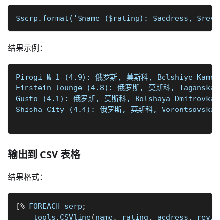
$serp.format('$name ($rating): $address, $revi
结果示例：
Pirogi № 1 (4.9): 俄罗斯, 莫斯科, Bolshiye Kamensh
Einstein lounge (4.8): 俄罗斯, 莫斯科, Taganskaya
Gusto (4.1): 俄罗斯, 莫斯科, Bolshaya Dmitrovka 街
Shisha City (4.4): 俄罗斯, 莫斯科, Vorontsovskaya 
输出到 CSV 表格
结果格式：
[
%
 FOREACH serp
;
    tools
.
CSVline
(
name
,
 rating
,
 address
,
 revie