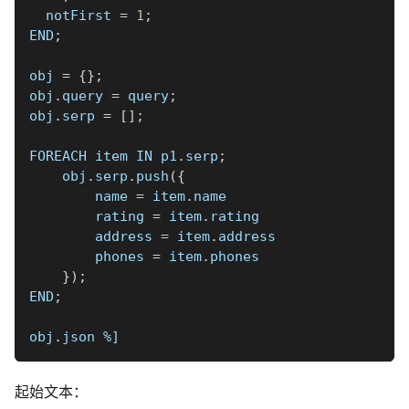
  notFirst 
=
1
;
END
;
obj 
=
{
}
;
obj
.
query 
=
 query
;
obj
.
serp 
=
[
]
;
FOREACH item IN p1
.
serp
;
    obj
.
serp
.
push
(
{
        name 
=
 item
.
name
        rating 
=
 item
.
rating
        address 
=
 item
.
address
        phones 
=
 item
.
phones
}
)
;
END
;
obj
.
json 
%]
起始文本：