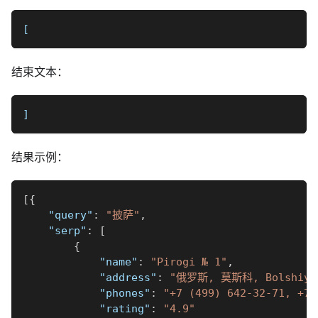
[
结束文本：
]
结果示例：
[
{
"query"
:
"披萨"
,
"serp"
:
[
{
"name"
:
"Pirogi № 1"
,
"address"
:
"俄罗斯, 莫斯科, Bolshiye K
"phones"
:
"+7 (499) 642-32-71, +7 
"rating"
:
"4.9"