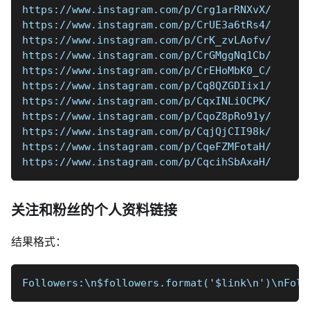
https://www.instagram.com/p/Crg1arRNXvX/
https://www.instagram.com/p/CrUE3a6tRs4/
https://www.instagram.com/p/CrK_zvLAofv/
https://www.instagram.com/p/CrGMggNq1Cb/
https://www.instagram.com/p/CrEHoMbK0_C/
https://www.instagram.com/p/Cq8QZGDIix1/
https://www.instagram.com/p/CqxINLiOCPK/
https://www.instagram.com/p/CqoZ8pRo91y/
https://www.instagram.com/p/CqjQjCII98k/
https://www.instagram.com/p/CqeFZMFotaH/
https://www.instagram.com/p/CqcihSbAxaH/
关注和粉丝的个人资料链接
结果格式：
Followers:\n$followers.format('$link\n')\nFoll