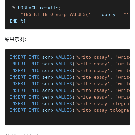
[
%
 FOREACH results
;
"INSERT INTO serp VALUES('"
_
 query 
_
"', 
END 
%]
结果示例：
INSERT
INTO
 serp 
VALUES
(
'write essay'
,
'write 
INSERT
INTO
 serp 
VALUES
(
'write essay'
,
'write 
INSERT
INTO
 serp 
VALUES
(
'write essay'
,
'write 
INSERT
INTO
 serp 
VALUES
(
'write essay'
,
'write 
INSERT
INTO
 serp 
VALUES
(
'write essay'
,
'write 
INSERT
INTO
 serp 
VALUES
(
'write essay'
,
'write 
INSERT
INTO
 serp 
VALUES
(
'write essay'
,
'write 
INSERT
INTO
 serp 
VALUES
(
'write essay telegra.p
INSERT
INTO
 serp 
VALUES
(
'write essay telegra.p
.
.
.