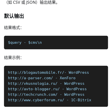
（如 CSV 或 JSON）输出结果。
默认输出
结果格式：
$query - $cms\n
结果示例：
http://blogautomobile.fr/- WordPress  
http://a-parser.com/ - XenForo  
http://vkusnologia.ru/ - WordPress  
http://avto-blogger.ru/ - WordPress  
http://techcrunch.com/ - WordPress  
http://www.cyberforum.ru/ - 1C-Bitrix