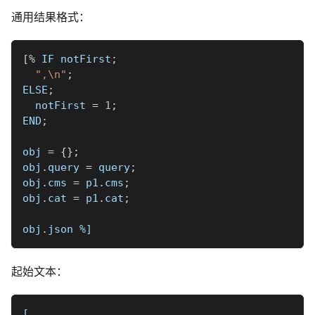
通用结果格式：
[
%
 IF notFirst
;
",\n"
;
ELSE
;
  notFirst 
=
1
;
END
;
obj 
=
{
}
;
obj
.
query 
=
 query
;
obj
.
cms 
=
 p1
.
cms
;
obj
.
cat 
=
 p1
.
cat
;
obj
.
json 
%]
起始文本：
[