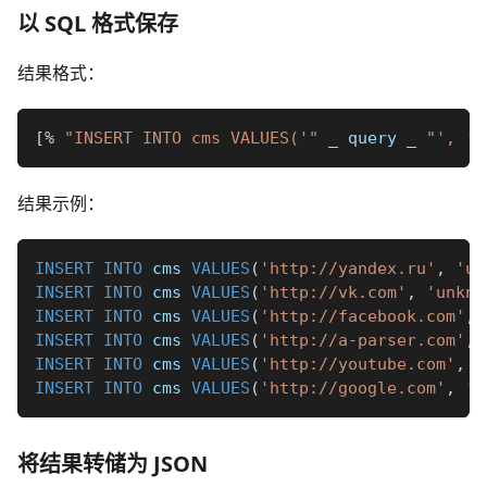
以 SQL 格式保存
结果格式：
[
%
"INSERT INTO cms VALUES('"
_
 query 
_
"', '"
结果示例：
INSERT
INTO
 cms 
VALUES
(
'http://yandex.ru'
,
'un
INSERT
INTO
 cms 
VALUES
(
'http://vk.com'
,
'unkno
INSERT
INTO
 cms 
VALUES
(
'http://facebook.com'
,
INSERT
INTO
 cms 
VALUES
(
'http://a-parser.com'
,
INSERT
INTO
 cms 
VALUES
(
'http://youtube.com'
,
'
INSERT
INTO
 cms 
VALUES
(
'http://google.com'
,
'u
将结果转储为 JSON