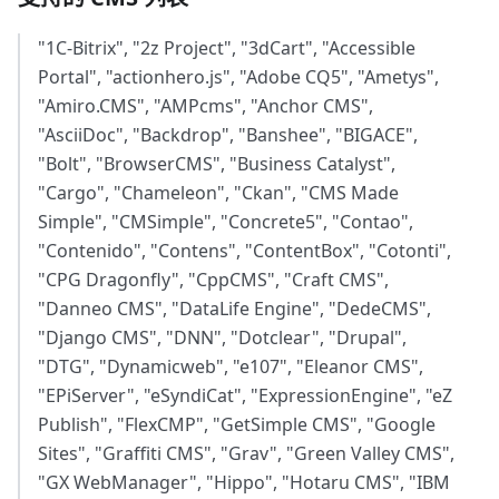
"1C-Bitrix", "2z Project", "3dCart", "Accessible
Portal", "actionhero.js", "Adobe CQ5", "Ametys",
"Amiro.CMS", "AMPcms", "Anchor CMS",
"AsciiDoc", "Backdrop", "Banshee", "BIGACE",
"Bolt", "BrowserCMS", "Business Catalyst",
"Cargo", "Chameleon", "Ckan", "CMS Made
Simple", "CMSimple", "Concrete5", "Contao",
"Contenido", "Contens", "ContentBox", "Cotonti",
"CPG Dragonfly", "CppCMS", "Craft CMS",
"Danneo CMS", "DataLife Engine", "DedeCMS",
"Django CMS", "DNN", "Dotclear", "Drupal",
"DTG", "Dynamicweb", "e107", "Eleanor CMS",
"EPiServer", "eSyndiCat", "ExpressionEngine", "eZ
Publish", "FlexCMP", "GetSimple CMS", "Google
Sites", "Graffiti CMS", "Grav", "Green Valley CMS",
"GX WebManager", "Hippo", "Hotaru CMS", "IBM