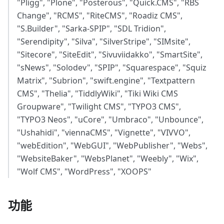
"Pligg", "Plone", "Posterous", "Quick.CMS", "RBS
Change", "RCMS", "RiteCMS", "Roadiz CMS",
"S.Builder", "Sarka-SPIP", "SDL Tridion",
"Serendipity", "Silva", "SilverStripe", "SIMsite",
"Sitecore", "SiteEdit", "Sivuviidakko", "SmartSite",
"sNews", "Solodev", "SPIP", "Squarespace", "Squiz
Matrix", "Subrion", "swift.engine", "Textpattern
CMS", "Thelia", "TiddlyWiki", "Tiki Wiki CMS
Groupware", "Twilight CMS", "TYPO3 CMS",
"TYPO3 Neos", "uCore", "Umbraco", "Unbounce",
"Ushahidi", "viennaCMS", "Vignette", "VIVVO",
"webEdition", "WebGUI", "WebPublisher", "Webs",
"WebsiteBaker", "WebsPlanet", "Weebly", "Wix",
"Wolf CMS", "WordPress", "XOOPS"
功能