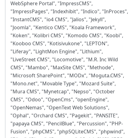
WebSphere Portal", "ImpressCMS",
"ImpressPages", "Indexhibit", "Indico", "InProces",
"InstantCMS", "io4 CMS", "Jalios", "Jekyll",
"Joomla", "Kentico CMS", "Koala Framework",
"Koken", "Kolibri CMS", "Komodo CMS", "Koobi",
"Kooboo CMS", "Kotisivukone", "LEPTON",
"Liferay", "LightMon Engine", "Lithium",
"LiveStreet CMS", "Locomotive", "M.R. Inc Wild
CMS", "Mambo", "MaxSite CMS", "Methode",
"Microsoft SharePoint", "MODx", "Moguta.CMS",
"Mono.net", "Movable Type", "Mozard Suite",
"Mura CMS", "Mynetcap", "Nepso", "October
CMS", "Odoo", "OpenCms", "openEngine",
"OpenNemas", "OpenText Web Solutions",
"Ophal", "Orchard CMS", "Pagekit", "PANSITE",
"papaya CMS", "PencilBlue", "Percussion", "PHP-
Fusion", "phpCMS", "phpSQLiteCMS", "phpwind",