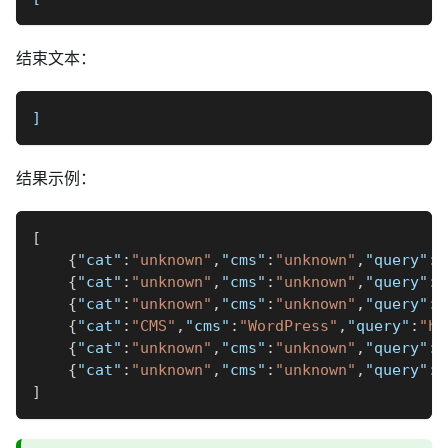
结束文本：
]
结果示例：
[
{
"cat"
:
"unknown"
,
"cms"
:
"unknown"
,
"query"
:
"
{
"cat"
:
"unknown"
,
"cms"
:
"unknown"
,
"query"
:
"
{
"cat"
:
"unknown"
,
"cms"
:
"unknown"
,
"query"
:
"
{
"cat"
:
"CMS"
,
"cms"
:
"WordPress"
,
"query"
:
"ht
{
"cat"
:
"unknown"
,
"cms"
:
"unknown"
,
"query"
:
"
{
"cat"
:
"unknown"
,
"cms"
:
"unknown"
,
"query"
:
"
]