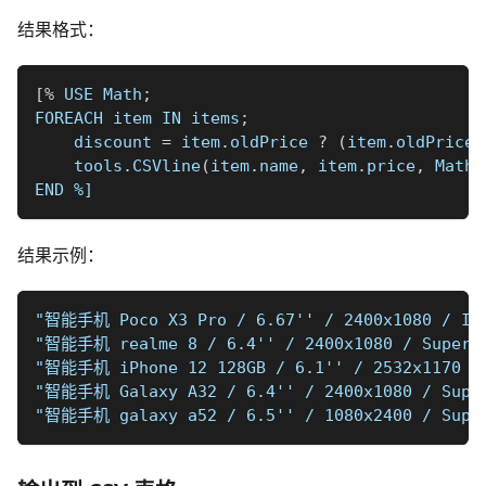
结果格式：
[
%
 USE Math
;
FOREACH item IN items
;
    discount 
=
 item
.
oldPrice 
?
(
item
.
oldPrice 
    tools
.
CSVline
(
item
.
name
,
 item
.
price
,
 Math
.
END 
%]
结果示例：
"智能手机 Poco X3 Pro / 6.67'' / 2400x1080 / IPS
"智能手机 realme 8 / 6.4'' / 2400x1080 / Super A
"智能手机 iPhone 12 128GB / 6.1'' / 2532x1170 / 
"智能手机 Galaxy A32 / 6.4'' / 2400x1080 / Super
"智能手机 galaxy a52 / 6.5'' / 1080x2400 / Super