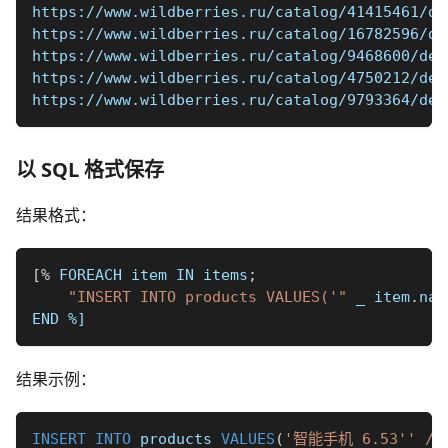
https://www.wildberries.ru/catalog/4141546
https://www.wildberries.ru/catalog/1678259
https://www.wildberries.ru/catalog/9468600
https://www.wildberries.ru/catalog/4750212/de
https://www.wildberries.ru/catalog/9793364/
以 SQL 格式保存
结果格式：
[
%
 FOREACH item IN items
;
"INSERT INTO products VALUES('"
_
 item
.
nam
END 
%]
结果示例：
INSERT
INTO
 products 
VALUES
(
'智能手机 6.53'' / 16