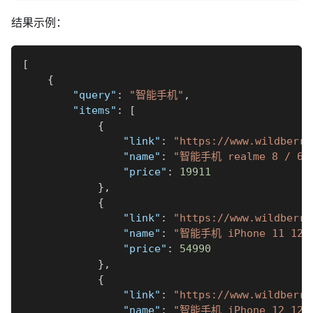
结果示例：
[
{
"query"
:
"智能手机"
,
"items"
:
[
{
"link"
:
"https://www.wildberri
"name"
:
"智能手机 realme 8 / 6.4'
"price"
:
19911
}
,
{
"link"
:
"https://www.wildberri
"name"
:
"智能手机 iPhone 11 128GB
"price"
:
54990
}
,
{
"link"
:
"https://www.wildberri
"name"
:
"智能手机 iPhone 12 128GB