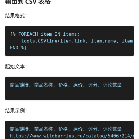
输出到 CSV 表格
结果格式：
[
%
 FOREACH item IN items
;
    tools
.
CSVline
(
item
.
link
,
 item
.
name
,
 item
.
p
END 
%]
起始文本：
商品链接, 商品名称, 价格, 原价, 评分, 评论数量
结果示例：
商品链接, 商品名称, 价格, 原价, 评分, 评论数量
https://www.wildberries.ru/catalog/54067214