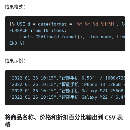
结果格式：
[
%
 USE d 
=
 date
(
format 
=
'%Y %m %d %H:%M'
,
 loc
FOREACH item IN items
;
    tools
.
CSVline
(
d
.
format
(
)
,
 item
.
name
,
 item
.
END 
%]
结果示例：
"2022 01 26 10:15","智能手机 6.53'' / 1600x720 / 
"2022 01 26 10:15","智能手机 iPhone 13 128GB / 6.
"2022 01 26 10:15","智能手机 Galaxy S21 256GB / 6
"2022 01 26 10:15","智能手机 Galaxy M22 / 6.4'' /
将商品名称、价格和折扣百分比输出到 CSV 表
格