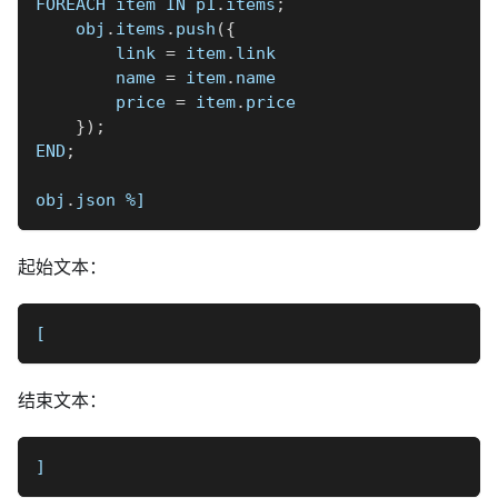
FOREACH item IN p1
.
items
;
    obj
.
items
.
push
(
{
        link 
=
 item
.
link
        name 
=
 item
.
name
        price 
=
 item
.
price
}
)
;
END
;
obj
.
json 
%]
起始文本：
[
结束文本：
]