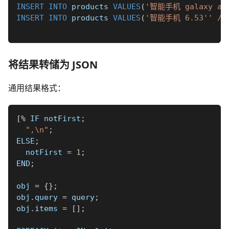
INSERT
INTO
 products 
VALUES
(
'智能手机 galaxy a52 
INSERT
INTO
 products 
VALUES
(
'智能手机 6.53'' / 16
将结果转储为 JSON
通用结果格式：
[
%
 IF notFirst
;
",\n"
;
ELSE
;
  notFirst 
=
1
;
END
;
obj 
=
{
}
;
obj
.
query 
=
 query
;
obj
.
items 
=
[
]
;