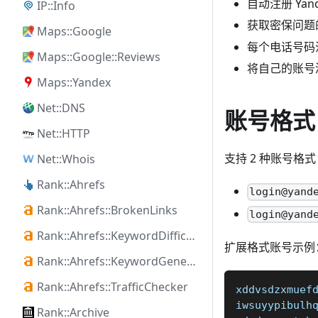
自动注册 Yan
IP::Info
获取密保问题
Maps::Google
每个电话号码
Maps::Google::Reviews
将自己的账号
Maps::Yandex
Net::DNS
账号格式
Net::HTTP
支持 2 种账号格式
Net::Whois
Rank::Ahrefs
login@yand
Rank::Ahrefs::BrokenLinks
login@yand
Rank::Ahrefs::KeywordDifficulty
扩展格式账号示例
Rank::Ahrefs::KeywordGenerator
Rank::Ahrefs::TrafficChecker
xddvsdzxmuef
iwsuyypibulh
Rank::Archive