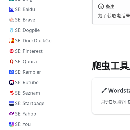
备注
SE::Baidu
为了获取电话
SE::Brave
SE::Dogpile
SE::DuckDuckGo
SE::Pinterest
SE::Quora
爬虫工具
SE::Rambler
SE::Rutube
🔗
Words
SE::Seznam
SE::Startpage
SE::Yahoo
SE::You