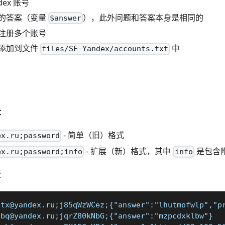
dex 账号
的答案（变量
），此外问题和答案本身是相同的
$answer
注册多个账号
添加到文件
中
files/SE-Yandex/accounts.txt
：
- 简单（旧）格式
ex.ru
;password
- 扩展（新）格式，其中
是包含附
ex.ru
;password;info
info
：
dtx@yandex.ru;j85qWzWCez;{"answer":"lhutmofwlp","p
qbq@yandex.ru;jqrZ80kNbG;{"answer":"mzpcdxklbw"}