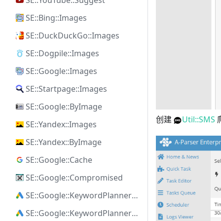
SE::YouTube::Suggest
SE::Bing::Images
SE::DuckDuckGo::Images
SE::Dogpile::Images
SE::Google::Images
SE::Startpage::Images
SE::Google::ByImage
创建
Util::SMS
SE::Yandex::Images
SE::Yandex::ByImage
SE::Google::Cache
SE::Google::Compromised
SE::Google::KeywordPlanner::Ideas
SE::Google::KeywordPlanner::SearchVolume