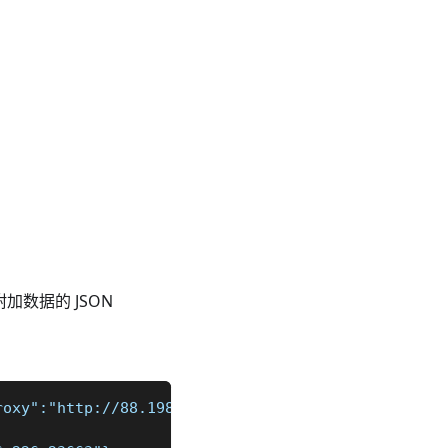
加数据的 JSON
roxy":"http://88.198.56.226:23663"}