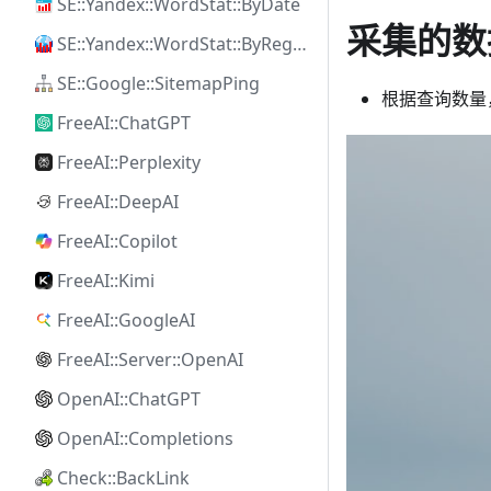
SE::Yandex::WordStat::ByDate
采集的数
SE::Yandex::WordStat::ByRegion
SE::Google::SitemapPing
根据查询数量
FreeAI::ChatGPT
FreeAI::Perplexity
FreeAI::DeepAI
FreeAI::Copilot
FreeAI::Kimi
FreeAI::GoogleAI
FreeAI::Server::OpenAI
OpenAI::ChatGPT
OpenAI::Completions
Check::BackLink