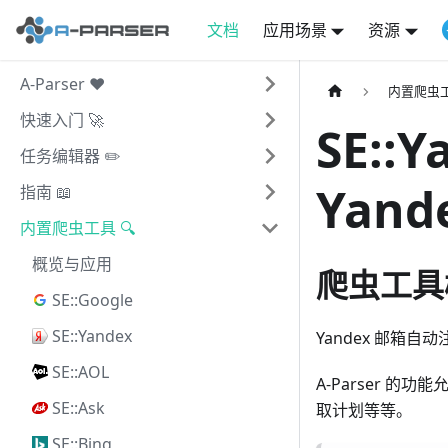
文档
应用场景
资源
A-Parser ❤️
内置爬虫工
快速入门 🚀
SE::Y
任务编辑器 ✏️
Yan
指南 📖
内置爬虫工具 🔍
概览与应用
爬虫工具
SE::Google
SE::Yandex
Yandex 邮箱
SE::AOL
A-Parser 的功
SE::Ask
取计划等等。
SE::Bing