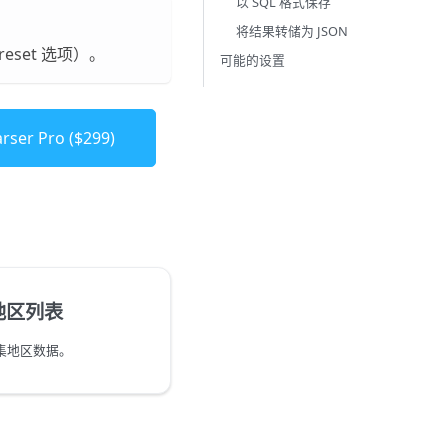
以 SQL 格式保存
将结果转储为 JSON
reset 选项）。
可能的设置
ser Pro ($299)
 地区列表
采集地区数据。