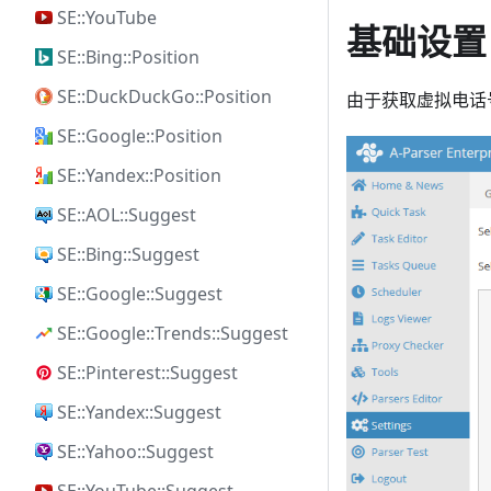
SE::YouTube
基础设置
SE::Bing::Position
SE::DuckDuckGo::Position
由于获取虚拟电话
SE::Google::Position
SE::Yandex::Position
SE::AOL::Suggest
SE::Bing::Suggest
SE::Google::Suggest
SE::Google::Trends::Suggest
SE::Pinterest::Suggest
SE::Yandex::Suggest
SE::Yahoo::Suggest