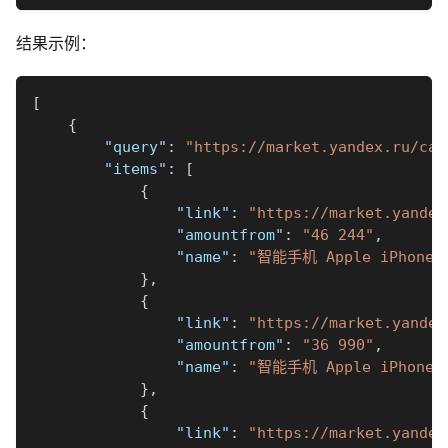
结果示例：
[
{
"query"
:
"https://market.yandex.ru/cat
"items"
:
[
{
"link"
:
"https://market.yandex
"amountfrom"
:
"46 244"
,
"name"
:
"智能手机 Apple iPhone 1
}
,
{
"link"
:
"https://market.yandex
"amountfrom"
:
"36 990"
,
"name"
:
"智能手机 Apple iPhone X
}
,
{
"link"
:
"https://market.yandex