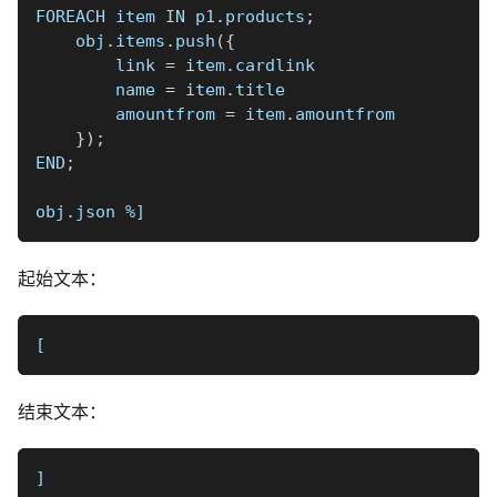
FOREACH item IN p1
.
products
;
    obj
.
items
.
push
(
{
        link 
=
 item
.
cardlink
        name 
=
 item
.
title
        amountfrom 
=
 item
.
amountfrom
}
)
;
END
;
obj
.
json 
%]
起始文本：
[
结束文本：
]