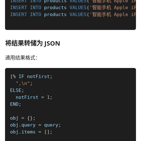
INSERT
INTO
 products 
VALUES
(
'智能手机 Apple iPho
INSERT
INTO
 products 
VALUES
(
'智能手机 Apple iPho
INSERT
INTO
 products 
VALUES
(
'智能手机 Apple iPho
将结果转储为 JSON
通用结果格式：
[
%
 IF notFirst
;
",\n"
;
ELSE
;
  notFirst 
=
1
;
END
;
obj 
=
{
}
;
obj
.
query 
=
 query
;
obj
.
items 
=
[
]
;