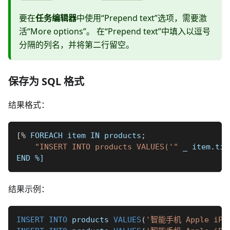
要在
任务编辑器
中使用“Prepend text”选项，需要激
活“More options”。 在“Prepend text”中填入以逗号
分隔的列名，并将第二行留空。
保存为 SQL 格式
结果格式：
[
%
 FOREACH item IN products
;
"INSERT INTO products VALUES('"
_
 item
.
tit
END 
%]
结果示例：
INSERT
INTO
 products 
VALUES
(
'智能手机 Apple iPho