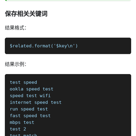
保存相关关键词
结果格式：
$related.format('$key\n')
结果示例：
test speed
ookla speed test
speed test wifi
internet speed test
run speed test
fast speed test
mbps test
test 2
test match