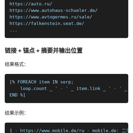
https://auto.ru/
https://www.autohaus-schueler.de/
https://www.avtogermes.ru/sale/
https://falkenstein.seat.de/
...
链接 + 锚点 + 摘要并输出位置
结果格式：
[
%
 FOREACH item IN serp
;
    loop
.
count 
_
' - '
_
 item
.
link 
_
' - '
_
 i
END 
%]
结果示例：
1 - https://www.mobile.de/ru - mobile