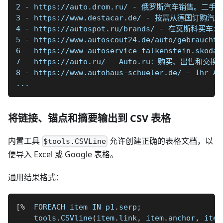
2 - https://auto.drom.ru/ - 俄罗斯汽车销售
3 - https://www.destacar.de/ - 按需
4 - https://autospot.ru/brands/ - 在
5 - https://www.autoscout24.de/auto/gebrauchtw
6 - https://www-autoservice-falkenstein.skoda-
7 - https://auto.ru/ - Auto.ru：购买、
8 - https://www.autohaus-schueler.de/ - Ihr Au
...
将链接、锚点和摘要输出到 CSV 表格
内置工具
允许创建正确的表格文档，以
$tools.CSVLine
便导入 Excel 或 Google 表格。
通用结果格式：
[
%
  FOREACH item IN p1
.
serp
;
    tools
.
CSVline
(
item
.
link
,
 item
.
anchor
,
 item