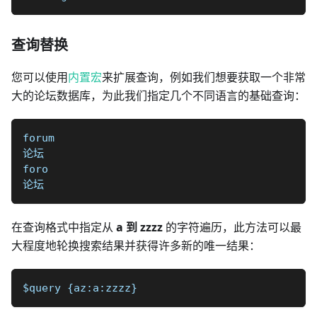
查询替换
您可以使用
内置宏
来扩展查询，例如我们想要获取一个非常
大的论坛数据库，为此我们指定几个不同语言的基础查询：
forum
论坛
foro
论坛
在查询格式中指定从
a 到 zzzz
的字符遍历，此方法可以最
大程度地轮换搜索结果并获得许多新的唯一结果：
$query {az:a:zzzz}