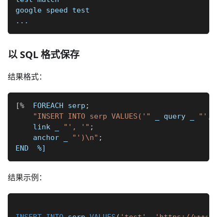
google speed test
...
以 SQL 格式保存
结果格式：
[
%
  FOREACH serp
;
"INSERT INTO serp VALUES('"
_
 query 
_
"', 
    link 
_
"', '"
;
    anchor 
_
"')\n"
;
END  
%]
结果示例：
INSERT
INTO
 serp 
VALUES
(
'test'
,
'https://www.s