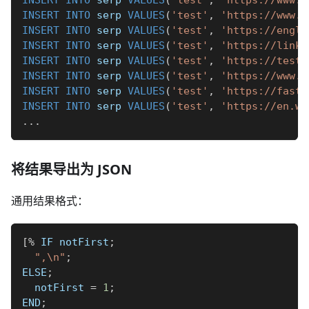
INSERT
INTO
 serp 
VALUES
(
'test'
,
'https://www.m
INSERT
INTO
 serp 
VALUES
(
'test'
,
'https://engli
INSERT
INTO
 serp 
VALUES
(
'test'
,
'https://link.
INSERT
INTO
 serp 
VALUES
(
'test'
,
'https://test.
INSERT
INTO
 serp 
VALUES
(
'test'
,
'https://www.s
INSERT
INTO
 serp 
VALUES
(
'test'
,
'https://fast.
INSERT
INTO
 serp 
VALUES
(
'test'
,
'https://en.wi
.
.
.
将结果导出为 JSON
通用结果格式：
[
%
 IF notFirst
;
",\n"
;
ELSE
;
  notFirst 
=
1
;
END
;