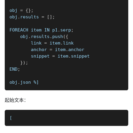
obj 
=
{
}
;
obj
.
results 
=
[
]
;
FOREACH item IN p1
.
serp
;
    obj
.
results
.
push
(
{
        link 
=
 item
.
link
        anchor 
=
 item
.
anchor
        snippet 
=
 item
.
snippet
}
)
;
END
;
obj
.
json 
%]
起始文本：
[